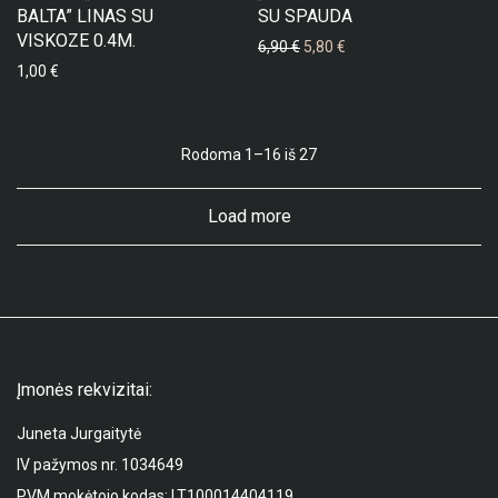
BALTA” LINAS SU
SU SPAUDA
VISKOZE 0.4M.
6,90
€
5,80
€
1,00
€
Rodoma 1–16 iš 27
Load more
Įmonės rekvizitai:
Juneta Jurgaitytė
IV pažymos nr. 1034649
PVM mokėtojo kodas: LT100014404119