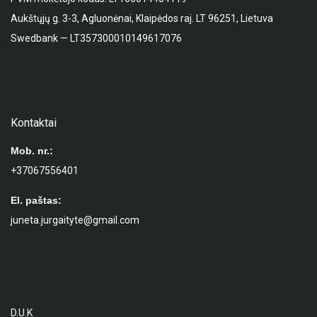
Aukštųjų g. 3-3, Agluonėnai, Klaipėdos raj. LT 96251, Lietuva
Swedbank — LT357300010149617076
Kontaktai
Mob. nr.:
+37067556401
El. paštas:
juneta.jurgaityte@gmail.com
D.U.K