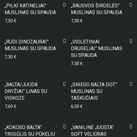
„PILKI KATINĖLIAI”
„RAUSVOS ŠIRDELĖS”
MUSLINAS SU SPAUDA
MUSLINAS SU SPAUDA
7,30
€
7,30
€
„RUDI DINOZAURAI”
„VIOLETINIAI
MUSLINAS SU SPAUDA
DRUGELIAI” MUSLINAS
SU SPAUDA
7,30
€
7,30
€
„BALTA/JUODA
„SNIEGO BALTA DOT”
DRYŽIAI” LINAS SU
MUSLINAS SU
VISKOZE
TAŠKUČIAIS
7,60
€
6,50
€
„KOKOSO BALTA”
„VANILINĖ JUOSTA”
TRISIŪLIS SU PŪKELIU
SOFT VELIŪRAS