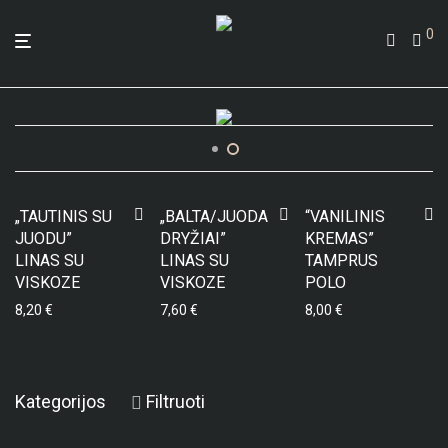
0
„TAUTINIS SU
„BALTA/JUODA
“VANILINIS
JUODU”
DRYŽIAI”
KREMAS”
LINAS SU
LINAS SU
TAMPRUS
VISKOZE
VISKOZE
POLO
8,20
€
7,60
€
8,00
€
Kategorijos
Filtruoti