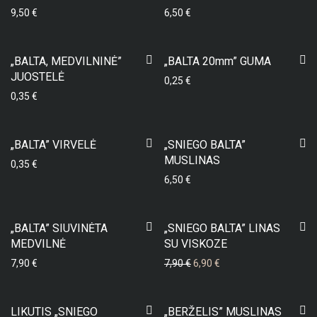
9,50
€
6,50
€
„BALTA, MEDVILNINĖ”
„BALTA 20mm” GUMA
JUOSTELĖ
0,25
€
0,35
€
„BALTA” VIRVELĖ
„SNIEGO BALTA”
MUSLINAS
0,35
€
6,50
€
-
13
%
„BALTA” SIUVINĖTA
„SNIEGO BALTA” LINAS
MEDVILNĖ
SU VISKOZE
7,90
€
7,90
€
6,90
€
-
16
%
LIKUTIS „SNIEGO
„BERŽELIS” MUSLINAS