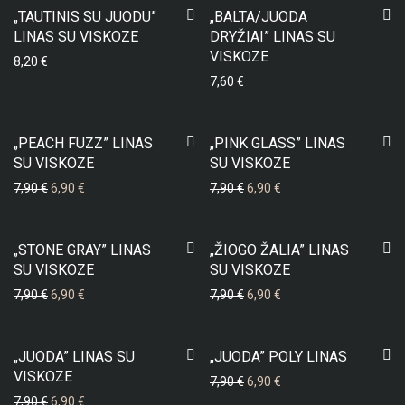
„TAUTINIS SU JUODU”
„BALTA/JUODA
LINAS SU VISKOZE
DRYŽIAI” LINAS SU
VISKOZE
8,20
€
7,60
€
-
13
%
-
13
%
„PEACH FUZZ” LINAS
„PINK GLASS” LINAS
SU VISKOZE
SU VISKOZE
7,90
€
6,90
€
7,90
€
6,90
€
-
13
%
-
13
%
„STONE GRAY” LINAS
„ŽIOGO ŽALIA” LINAS
SU VISKOZE
SU VISKOZE
7,90
€
6,90
€
7,90
€
6,90
€
-
13
%
-
13
%
„JUODA” LINAS SU
„JUODA” POLY LINAS
VISKOZE
7,90
€
6,90
€
7,90
€
6,90
€