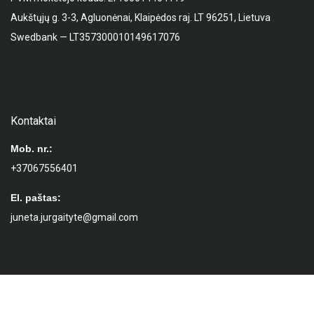
Aukštųjų g. 3-3, Agluonėnai, Klaipėdos raj. LT 96251, Lietuva
Swedbank — LT357300010149617076
Kontaktai
Mob. nr.:
+37067556401
El. paštas:
juneta.jurgaityte@gmail.com
D.U.K