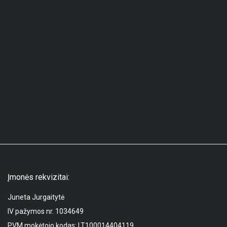
Įmonės rekvizitai:
Juneta Jurgaitytė
IV pažymos nr. 1034649
PVM mokėtojo kodas: LT100014404119