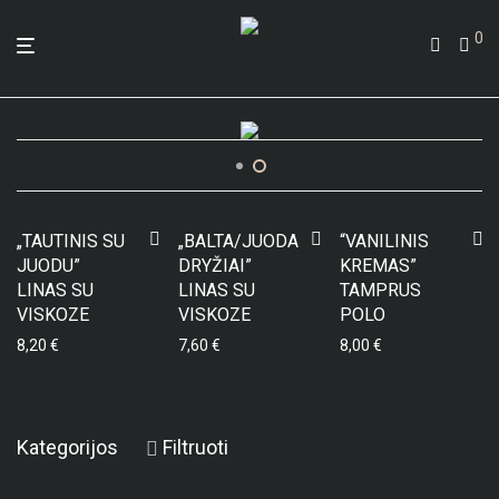
0
„TAUTINIS SU
„BALTA/JUODA
“VANILINIS
JUODU”
DRYŽIAI”
KREMAS”
LINAS SU
LINAS SU
TAMPRUS
VISKOZE
VISKOZE
POLO
8,20
€
7,60
€
8,00
€
Kategorijos
Filtruoti