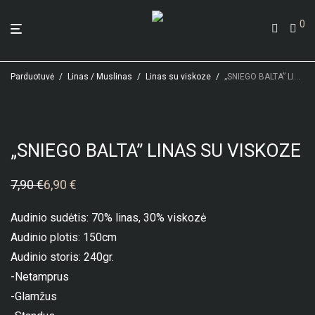
0
Parduotuvė
/
Linas / Muslinas
/
Linas su viskoze
/
„SNIEGO BALTA” LINAS SU VISKOZE
„SNIEGO BALTA” LINAS SU VISKOZE
7,90
€
6,90
€
Original
Current
price
price
was:
is:
Audinio sudėtis: 70% linas, 30% viskozė
7,90 €.
6,90 €.
Audinio plotis: 150cm
Audinio storis: 240gr.
-Netamprus
-Glamžus