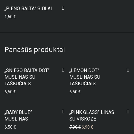
„PIENO BALTA” SIŪLAI
1,60
€
Panašūs produktai
„SNIEGO BALTA DOT”
„LEMON DOT”
MUSLINAS SU
MUSLINAS SU
TAŠKUČIAIS
TAŠKUČIAIS
6,50
€
6,50
€
-
13
%
„BABY BLUE”
„PINK GLASS” LINAS
MUSLINAS
SU VISKOZE
Original price was: 7,90 €.
Current price is: 6,90 €
6,50
€
7,90
€
6,90
€