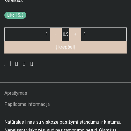
-Standus
Liko 15.3
-
+
Į krepšelį
Aprašymas
Papildoma informacija
Natūralus linas su viskoze pasižymi standumu ir kietumu.
Nepaisant viskozės, audinys tamprumo neturi. Glamžus.