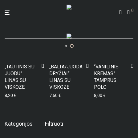
0
„TAUTINIS SU
„BALTA/JUODA
“VANILINIS
JUODU”
DRYŽIAI”
KREMAS”
LINAS SU
LINAS SU
TAMPRUS
VISKOZE
VISKOZE
POLO
8,20
€
7,60
€
8,00
€
Kategorijos
Filtruoti