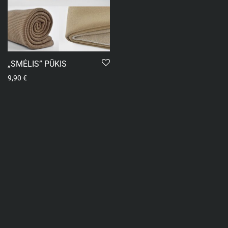
„SMĖLIS” PŪKIS
9,90
€