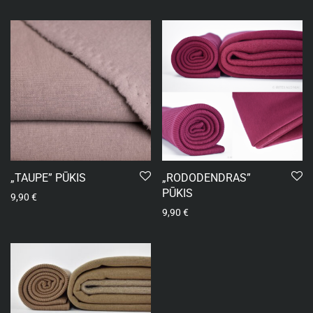
„TAUPE” PŪKIS
„RODODENDRAS”
PŪKIS
9,90
€
9,90
€