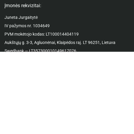
Įmonės rekvizitai:
Juneta Jurgaitytė
IV pažymos nr. 1034649
PVM mokėtojo kodas: LT100014404119
Aukštųjų g. 3-3, Agluonėnai, Klaipėdos raj. LT 96251, Lietuva
Swedbank — LT357300010149617076
Kontaktai
Mob. nr.:
+37067556401
El. paštas:
juneta.jurgaityte@gmail.com