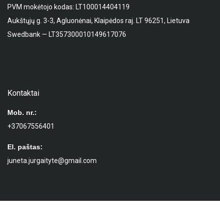
PVM mokėtojo kodas: LT100014404119
Aukštųjų g. 3-3, Agluonėnai, Klaipėdos raj. LT 96251, Lietuva
Swedbank — LT357300010149617076
Kontaktai
Mob. nr.:
+37067556401
El. paštas:
juneta.jurgaityte@gmail.com