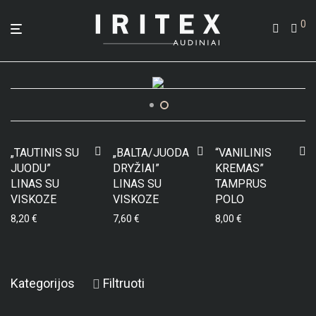
0
„TAUTINIS SU
„BALTA/JUODA
“VANILINIS
JUODU”
DRYŽIAI”
KREMAS”
LINAS SU
LINAS SU
TAMPRUS
VISKOZE
VISKOZE
POLO
8,20
€
7,60
€
8,00
€
Kategorijos
Filtruoti