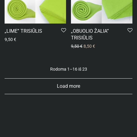
„LIME” TRISIŪLIS
„OBUOLIO ŽALIA”
TRISIŪLIS
9,50
€
9,50
€
8,50
€
Rodoma 1–16 iš 23
Load more