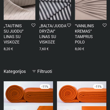
„TAUTINIS
„BALTA/JUODA
“VANILINIS
SU JUODU”
DRYŽIAI”
KREMAS”
LINAS SU
LINAS SU
TAMPRUS
VISKOZE
VISKOZE
POLO
8,20
€
7,60
€
8,00
€
Kategorijos
Filtruoti
-
11
%
-
11
%