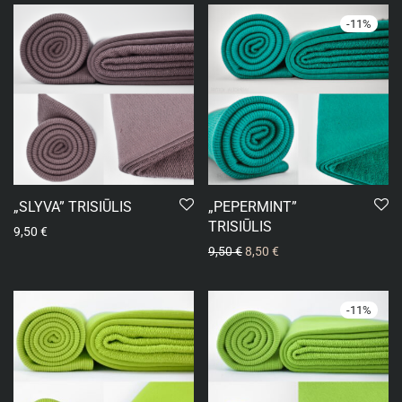
-
11
%
„SLYVA” TRISIŪLIS
„PEPERMINT”
TRISIŪLIS
9,50
€
9,50
€
8,50
€
-
11
%