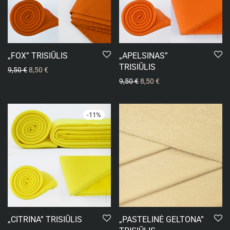
„FOX” TRISIŪLIS
„APELSINAS”
TRISIŪLIS
9,50
€
8,50
€
9,50
€
8,50
€
-
11
%
„CITRINA” TRISIŪLIS
„PASTELINĖ GELTONA”