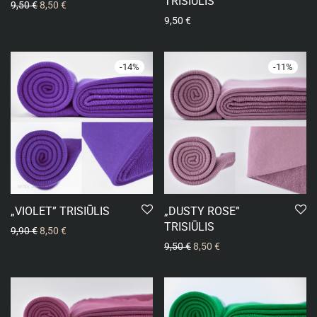
TRISIŪLIS
9,50
€
8,50
€
9,50
€
-
14
%
-
11
%
„VIOLET” TRISIŪLIS
„DUSTY ROSE”
TRISIŪLIS
9,90
€
8,50
€
9,50
€
8,50
€