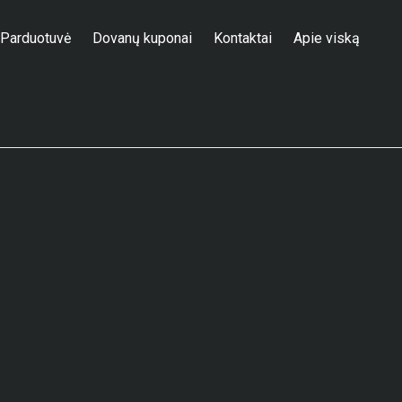
Parduotuvė
Dovanų kuponai
Kontaktai
Apie viską
Parduotuvė
/
Trisiūlis
/
280 gr.
/
„GUCCI GREEN” TRISIŪLIS