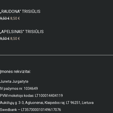
„RAUDONA” TRISIŪLIS
Original price was: 9,50 €.
Current price is: 8,50 €.
9,50
€
8,50
€
„APELSINAS” TRISIŪLIS
Original price was: 9,50 €.
Current price is: 8,50 €.
9,50
€
8,50
€
Įmonės rekvizitai:
Juneta Jurgaitytė
IV pažymos nr. 1034649
PVM mokėtojo kodas: LT100014404119
Aukštųjų g. 3-3, Agluonėnai, Klaipėdos raj. LT 96251, Lietuva
Swedbank — LT357300010149617076