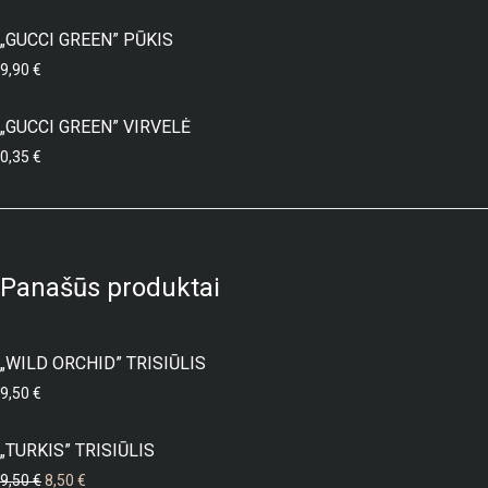
„GUCCI GREEN” PŪKIS
9,90
€
„GUCCI GREEN” VIRVELĖ
0,35
€
Panašūs produktai
„WILD ORCHID” TRISIŪLIS
9,50
€
„TURKIS” TRISIŪLIS
Original price was: 9,50 €.
Current price is: 8,50 €.
9,50
€
8,50
€