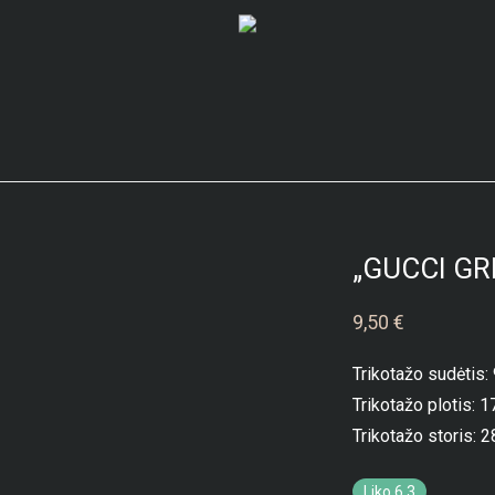
„GUCCI GR
9,50
€
Trikotažo sudėtis:
Trikotažo plotis:
Trikotažo storis: 2
Liko 6.3