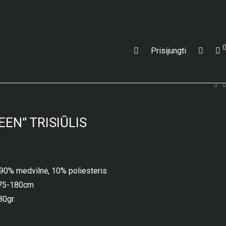
Prisijungti
EEN” TRISIŪLIS
 90% medvilnė, 10% poliesteris
 175-180cm
80gr.