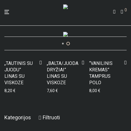
0
„TAUTINIS SU
„BALTA/JUODA
“VANILINIS
JUODU”
DRYŽIAI”
KREMAS”
LINAS SU
LINAS SU
TAMPRUS
VISKOZE
VISKOZE
POLO
8,20
€
7,60
€
8,00
€
Kategorijos
Filtruoti