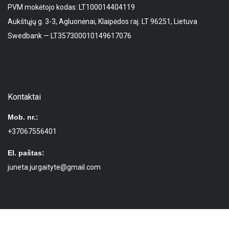
PVM mokėtojo kodas: LT100014404119
Aukštųjų g. 3-3, Agluonėnai, Klaipėdos raj. LT 96251, Lietuva
Swedbank — LT357300010149617076
Kontaktai
Mob. nr.:
+37067556401
El. paštas:
juneta.jurgaityte@gmail.com