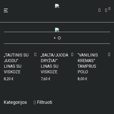
0
„TAUTINIS SU
„BALTA/JUODA
“VANILINIS
JUODU”
DRYŽIAI”
KREMAS”
LINAS SU
LINAS SU
TAMPRUS
VISKOZE
VISKOZE
POLO
8,20
€
7,60
€
8,00
€
Kategorijos
Filtruoti