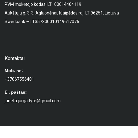
PVM mokėtojo kodas: LT100014404119
Aukštųjų g. 3-3, Agluonėnai, Klaipėdos raj. LT 96251, Lietuva
Swedbank — LT357300010149617076
Kontaktai
Mob. nr.:
+37067556401
El. paštas:
juneta.jurgaityte@gmail.com