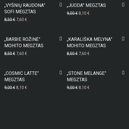
-
11
%
-
10
%
„VYŠNIŲ RAUDONA”
„JUODA” MEGZTAS
SOFI MEGZTAS
9,00
€
8,10
€
8,50
€
7,60
€
-
11
%
-
11
%
„BARBIE ROŽINĖ”
„KARALIŠKA MĖLYNA”
MOHITO MEGZTAS
MOHITO MEGZTAS
8,50
€
7,60
€
8,50
€
7,60
€
-
10
%
-
10
%
„COSMIC LATTE”
„STONE MELANGE”
MEGZTAS
MEGZTAS
9,00
€
8,10
€
9,00
€
8,10
€