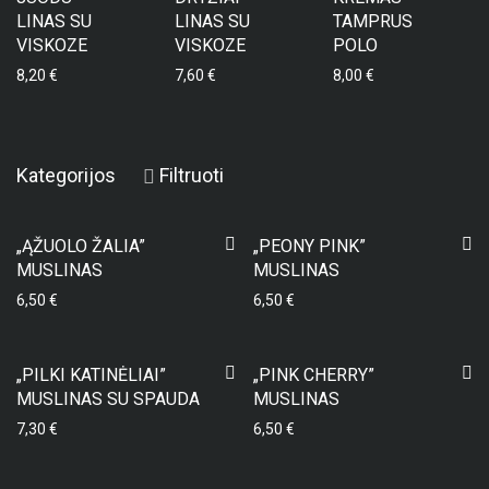
LINAS SU
LINAS SU
TAMPRUS
VISKOZE
VISKOZE
POLO
8,20
€
7,60
€
8,00
€
Kategorijos
Filtruoti
„ĄŽUOLO ŽALIA”
„PEONY PINK”
MUSLINAS
MUSLINAS
6,50
€
6,50
€
„PILKI KATINĖLIAI”
„PINK CHERRY”
MUSLINAS SU SPAUDA
MUSLINAS
7,30
€
6,50
€