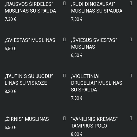
„RAUSVOS ŠIRDELĖS”
„RUDI DINOZAURAI”
MUSLINAS SU SPAUDA
MUSLINAS SU SPAUDA
7,30
€
7,30
€
„SVIESTAS” MUSLINAS
„ŠVIESUS SVIESTAS”
MUSLINAS
6,50
€
6,50
€
„TAUTINIS SU JUODU”
„VIOLETINIAI
LINAS SU VISKOZE
DRUGELIAI” MUSLINAS
SU SPAUDA
8,20
€
7,30
€
„ŽIRNIS” MUSLINAS
“VANILINIS KREMAS”
TAMPRUS POLO
6,50
€
8,00
€