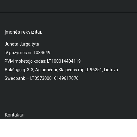
Įmonės rekvizitai:
Juneta Jurgaitytė
IV pažymos nr. 1034649
PVM mokėtojo kodas: LT100014404119
Aukštųjų g. 3-3, Agluonėnai, Klaipėdos raj. LT 96251, Lietuva
Swedbank — LT357300010149617076
Kontaktai
Mob. nr.:
+37067556401