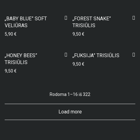
„BABY BLUE” SOFT
„FOREST SNAKE”
VELIŪRAS
TRISIŪLIS
5,90
€
9,50
€
„HONEY BEES”
„FUKSIJA” TRISIŪLIS
TRISIŪLIS
9,50
€
9,50
€
Rodoma 1–16 iš 322
Load more