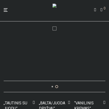
0
„TAUTINIS SU
„BALTA/JUODA
“VANILINIS
JUODU”
DRYŽIAI”
KREMAS”