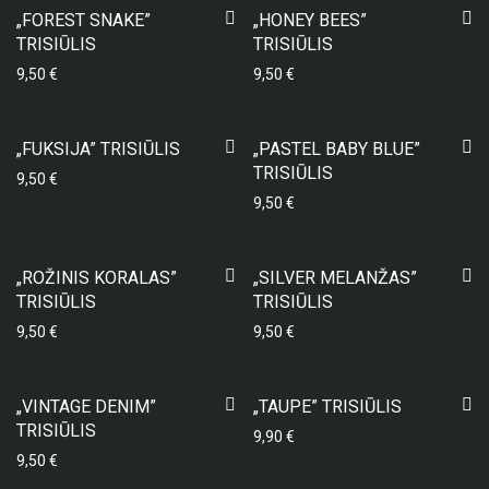
„FOREST SNAKE”
„HONEY BEES”
TRISIŪLIS
TRISIŪLIS
9,50
€
9,50
€
„FUKSIJA” TRISIŪLIS
„PASTEL BABY BLUE”
TRISIŪLIS
9,50
€
9,50
€
„ROŽINIS KORALAS”
„SILVER MELANŽAS”
TRISIŪLIS
TRISIŪLIS
9,50
€
9,50
€
„VINTAGE DENIM”
„TAUPE” TRISIŪLIS
TRISIŪLIS
9,90
€
9,50
€