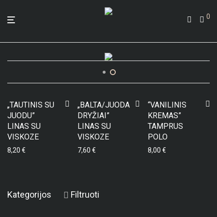
0
„TAUTINIS SU
„BALTA/JUODA
“VANILINIS
JUODU”
DRYŽIAI”
KREMAS”
LINAS SU
LINAS SU
TAMPRUS
VISKOZE
VISKOZE
POLO
8,20
€
7,60
€
8,00
€
Kategorijos
Filtruoti