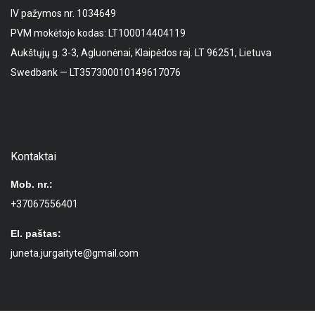
IV pažymos nr. 1034649
PVM mokėtojo kodas: LT100014404119
Aukštųjų g. 3-3, Agluonėnai, Klaipėdos raj. LT 96251, Lietuva
Swedbank — LT357300010149617076
Kontaktai
Mob. nr.:
+37067556401
El. paštas:
juneta.jurgaityte@gmail.com