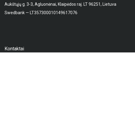
Aukštųjų g. 3-3, Agluonėnai, Klaipėdos raj. LT 96251, Lietuva
Swedbank — LT357300010149617076
Kontaktai
Mob. nr.:
+37067556401
El. paštas:
juneta.jurgaityte@gmail.com
D.U.K