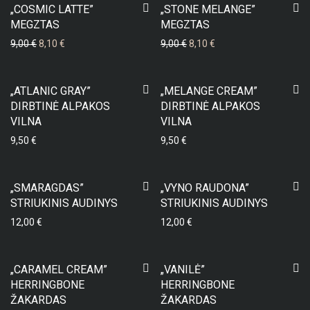
-
10
%
-
10
%
„COSMIC LATTE”
„STONE MELANGE”
MEGZTAS
MEGZTAS
9,00
€
8,10
€
9,00
€
8,10
€
„ATLANIC GRAY”
„MELANGE CREAM”
DIRBTINĖ ALPAKOS
DIRBTINĖ ALPAKOS
VILNA
VILNA
9,50
€
9,50
€
„SMARAGDAS”
„VYNO RAUDONA”
STRIUKINIS AUDINYS
STRIUKINIS AUDINYS
12,00
€
12,00
€
„CARAMEL CREAM”
„VANILĖ”
HERRINGBONE
HERRINGBONE
ŽAKARDAS
ŽAKARDAS