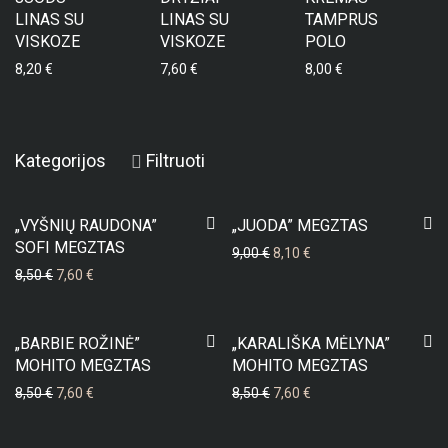
LINAS SU
LINAS SU
TAMPRUS
VISKOZE
VISKOZE
POLO
8,20
€
7,60
€
8,00
€
Kategorijos
Filtruoti
-
11
%
-
10
%
„VYŠNIŲ RAUDONA”
„JUODA” MEGZTAS
SOFI MEGZTAS
9,00
€
8,10
€
8,50
€
7,60
€
-
11
%
-
11
%
„BARBIE ROŽINĖ”
„KARALIŠKA MĖLYNA”
MOHITO MEGZTAS
MOHITO MEGZTAS
8,50
€
7,60
€
8,50
€
7,60
€