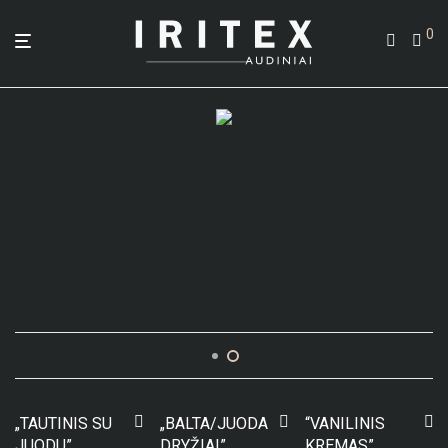
0
„TAUTINIS SU
„BALTA/JUODA
“VANILINIS
JUODU”
DRYŽIAI”
KREMAS”