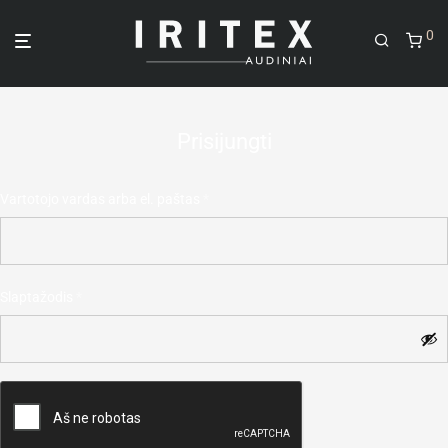
0
Prisijungti
Vartotojo vardas arba el. paštas
*
El. paštas
*
Slaptažodis
*