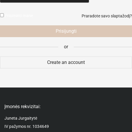
Your personal data will be used to support your experience throughout
Prisiminti mane
Praradote savo slaptažodį?
this website, to manage access to your account, and for other purposes
described in our
privatumo politikoje
.
Prisijungti
Registruotis
or
or
Create an account
Įmonės rekvizitai:
Juneta Jurgaitytė
IV pažymos nr. 1034649