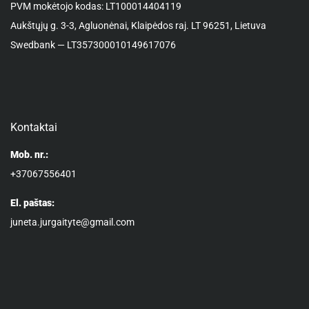
PVM mokėtojo kodas: LT100014404119
Aukštųjų g. 3-3, Agluonėnai, Klaipėdos raj. LT 96251, Lietuva
Swedbank — LT357300010149617076
Kontaktai
Mob. nr.:
+37067556401
El. paštas:
juneta.jurgaityte@gmail.com