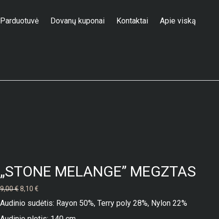
Parduotuvė
Dovanų kuponai
Kontaktai
Apie viską
Parduotuvė
/
Megzti audiniai
/
„STONE MELANGE” MEGZTAS
„STONE MELANGE” MEGZTAS
Original
Current
9,00
€
8,10
€
price
price
Audinio sudėtis: Rayon 50%, Terry poly 28%, Nylon 22%
was:
is:
Audinio plotis: 140 cm.