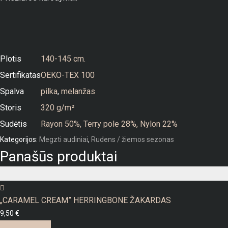
Plotis
140-145 cm.
Sertifikatas
OEKO-TEX 100
Spalva
pilka
,
melanžas
Storis
320 g/m²
Sudėtis
Rayon 50%, Terry pole 28%, Nylon 22%
Kategorijos:
Megzti audiniai
,
Rudens / žiemos sezonas
Panašūs produktai
„CARAMEL CREAM” HERRINGBONE ŽAKARDAS
9,50
€