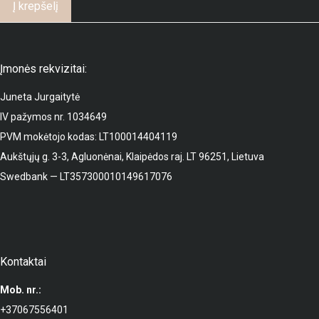
Į krepšelį
Įmonės rekvizitai:
Juneta Jurgaitytė
IV pažymos nr. 1034649
PVM mokėtojo kodas: LT100014404119
Aukštųjų g. 3-3, Agluonėnai, Klaipėdos raj. LT 96251, Lietuva
Swedbank — LT357300010149617076
Kontaktai
Mob. nr.:
+37067556401