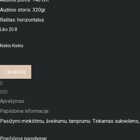
9,00 €.
8,10 €.
Audinio storis: 320gr.
Raštas: horizontalus
Liko 20.8
Kiekis
Kiekis
Į krepšelį
Aprašymas
Papildoma informacija
Pasižymi minkštimu, švelnumu, tamprumu. Tinkamas suknelėms, 
Priežiūros nurodymai: