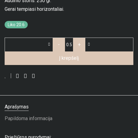
Audinio storis: 250 gr.
Gerai tempiasi horizontaliai.
Liko 20.6
-
+
Į krepšelį
Aprašymas
Papildoma informacija
Priežiūros nurodymai: