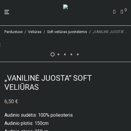
0
Parduotuvė
/
Veliūras
/
Soft veliūras juostelėmis
/
„VANILINĖ JUOSTA” SOFT VELIŪRAS
„VANILINĖ JUOSTA” SOFT
VELIŪRAS
6,50
€
Audinio sudėtis: 100% poliesteris
Audinio plotis: 150cm