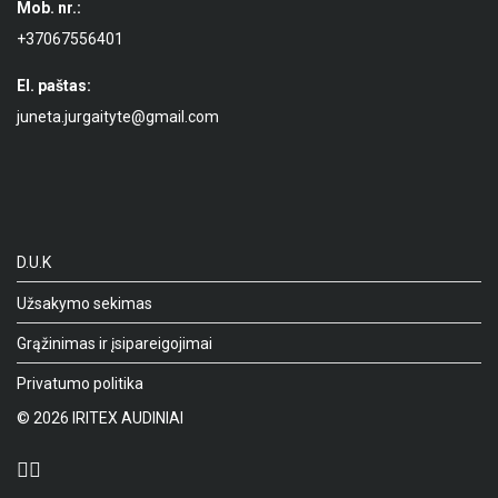
Mob. nr.:
+37067556401
El. paštas:
juneta.jurgaityte@gmail.com
D.U.K
Užsakymo sekimas
Grąžinimas ir įsipareigojimai
Privatumo politika
©
2026
IRITEX AUDINIAI