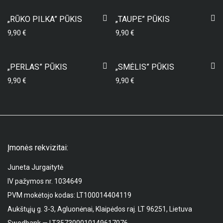
„RŪKO PILKA” PŪKIS
„TAUPE” PŪKIS
9,90
€
9,90
€
„PERLAS” PŪKIS
„SMĖLIS” PŪKIS
9,90
€
9,90
€
Įmonės rekvizitai:
Juneta Jurgaitytė
IV pažymos nr. 1034649
PVM mokėtojo kodas: LT100014404119
Aukštųjų g. 3-3, Agluonėnai, Klaipėdos raj. LT 96251, Lietuva