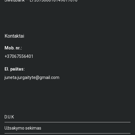
Swedbank — LT357300010149617076
Kontaktai
Mob. nr.:
+37067556401
El. paštas:
juneta.jurgaityte@gmail.com
D.U.K
Užsakymo sekimas