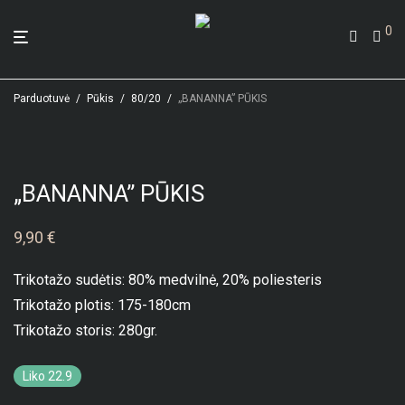
0
Parduotuvė
/
Pūkis
/
80/20
/
„BANANNA” PŪKIS
„BANANNA” PŪKIS
9,90
€
Trikotažo sudėtis: 80% medvilnė, 20% poliesteris
Trikotažo plotis: 175-180cm
Trikotažo storis: 280gr.
Liko 22.9