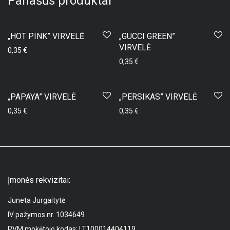
Panašūs produktai
„HOT PINK” VIRVELĖ
„GUCCI GREEN”
VIRVELĖ
0,35
€
0,35
€
„PAPAYA” VIRVELĖ
„PERSIKAS” VIRVELĖ
0,35
€
0,35
€
Įmonės rekvizitai:
Juneta Jurgaitytė
IV pažymos nr. 1034649
PVM mokėtojo kodas: LT100014404119