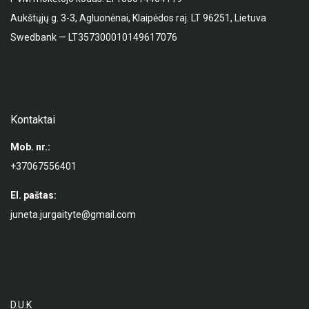
Aukštųjų g. 3-3, Agluonėnai, Klaipėdos raj. LT 96251, Lietuva
Swedbank — LT357300010149617076
Kontaktai
Mob. nr.:
+37067556401
El. paštas:
juneta.jurgaityte@gmail.com
D.U.K