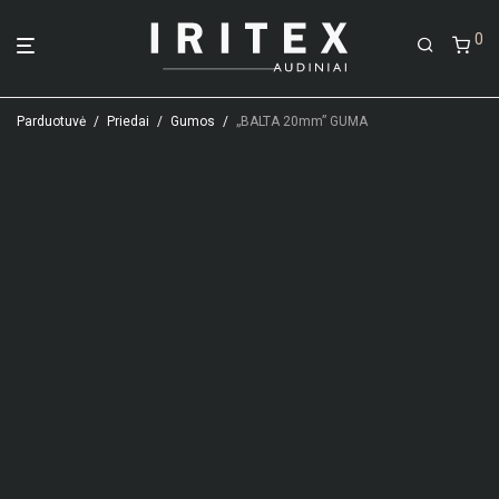
0
Parduotuvė
/
Priedai
/
Gumos
/
„BALTA 20mm” GUMA