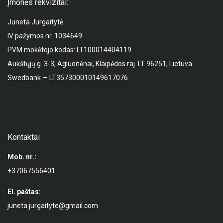
Įmonės rekvizitai:
Juneta Jurgaitytė
IV pažymos nr. 1034649
PVM mokėtojo kodas: LT100014404119
Aukštųjų g. 3-3, Agluonėnai, Klaipėdos raj. LT 96251, Lietuva
Swedbank — LT357300010149617076
Kontaktai
Mob. nr.:
+37067556401
El. paštas:
juneta.jurgaityte@gmail.com