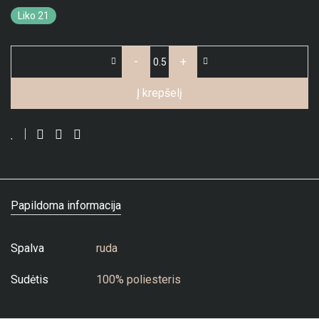
Liko 21
-
+
Į krepšelį
Papildoma informacija
Spalva
ruda
Sudėtis
100% poliesteris