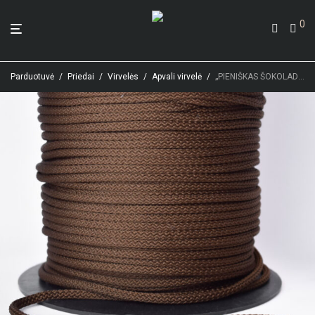
0
Parduotuvė
/
Priedai
/
Virvelės
/
Apvali virvelė
/
„PIENIŠKAS ŠOKOLADAS” VIRVELĖ