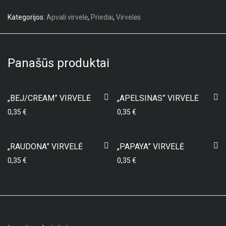
Kategorijos:
Apvali virvelė
,
Priedai
,
Virvelės
Panašūs produktai
„BEJ/CREAM” VIRVELĖ
„APELSINAS” VIRVELĖ
0,35
€
0,35
€
„RAUDONA” VIRVELĖ
„PAPAYA” VIRVELĖ
0,35
€
0,35
€