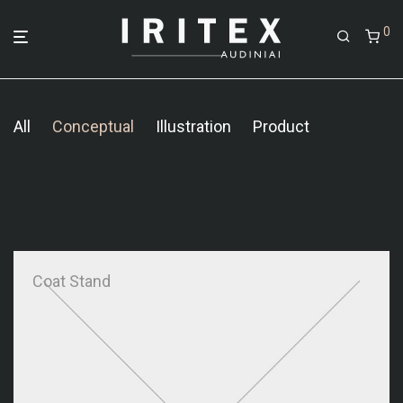
0
All
Conceptual
Illustration
Product
Wall Rack
Sled Chair
Minimal Clock
Coat Stand