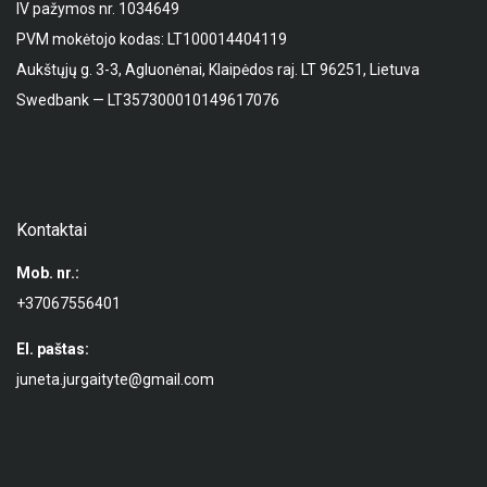
IV pažymos nr. 1034649
PVM mokėtojo kodas: LT100014404119
Aukštųjų g. 3-3, Agluonėnai, Klaipėdos raj. LT 96251, Lietuva
Swedbank — LT357300010149617076
Kontaktai
Mob. nr.:
+37067556401
El. paštas:
juneta.jurgaityte@gmail.com