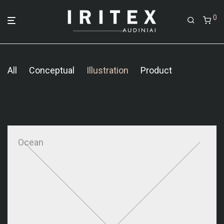
0
All
Conceptual
Illustration
Product
Brushstrokes
Minimal Clock
Ocean