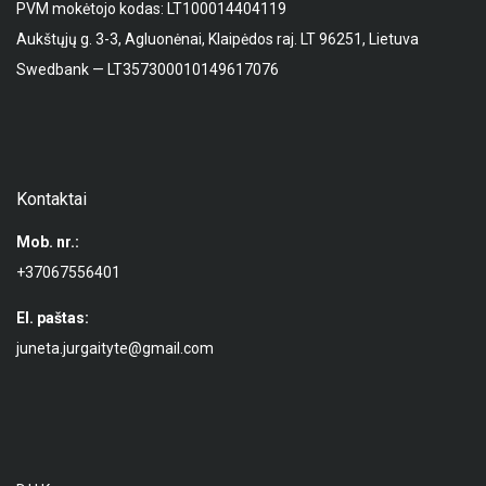
PVM mokėtojo kodas: LT100014404119
Aukštųjų g. 3-3, Agluonėnai, Klaipėdos raj. LT 96251, Lietuva
Swedbank — LT357300010149617076
Kontaktai
Mob. nr.:
+37067556401
El. paštas:
juneta.jurgaityte@gmail.com