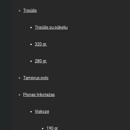
Trisiūlis
Trisiūlis su pūkeliu
320 gr.
280 gr.
Tamprus polo
Plonas trikotažas
Viskozė
190 gr.