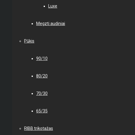
Luxe
Megzti audiniai
Pūkis
90/10
80/20
70/30
65/35
RIBB trikotažas