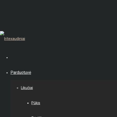
Parduotuvė
Likučiai
Pūkis