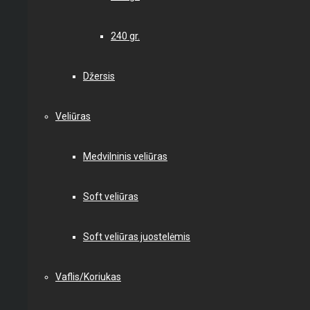
240 gr.
Džersis
Veliūras
Medvilninis veliūras
Soft veliūras
Soft veliūras juostelėmis
Vaflis/Koriukas