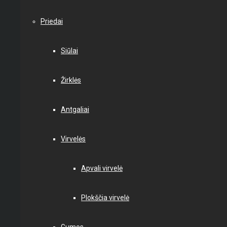
Priedai
Siūlai
Žirklės
Antgaliai
Virvelės
Apvali virvelė
Plokščia virvelė