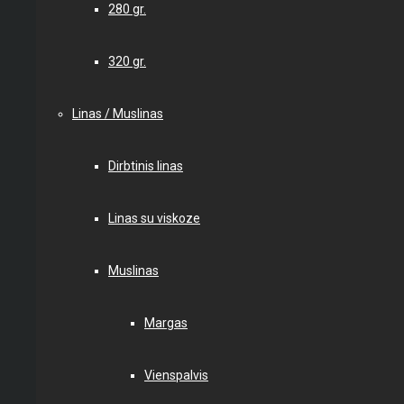
280 gr.
320 gr.
Linas / Muslinas
Dirbtinis linas
Linas su viskoze
Muslinas
Margas
Vienspalvis