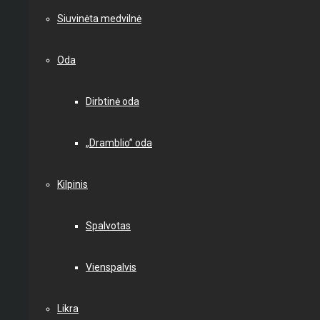
Siuvinėta medvilnė
Oda
Dirbtinė oda
„Dramblio” oda
Kilpinis
Spalvotas
Vienspalvis
Likra