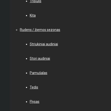
Trisiūlis
Kita
Rudens / žiemos sezonas
Striukiniai audiniai
Stori audiniai
Pamušalas
Tedis
Flysas