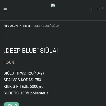
0
Parduotuvė
/
Siūlai
/
„DEEP BLUE” SIŪLAI
„DEEP BLUE” SIŪLAI
1,60
€
SIŪLŲ TIPAS: 120(40/2)
SPALVOS KODAS: 753
KIEKIS RITĖJE: 5000yrd
SUDĖTIS: 100% poliesteris
Liko 9.9