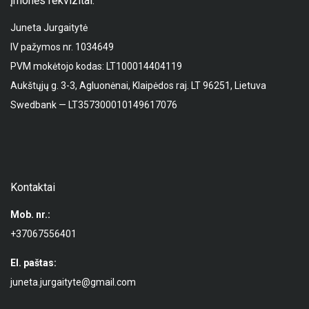
Įmonės rekvizitai:
Juneta Jurgaitytė
IV pažymos nr. 1034649
PVM mokėtojo kodas: LT100014404119
Aukštųjų g. 3-3, Agluonėnai, Klaipėdos raj. LT 96251, Lietuva
Swedbank — LT357300010149617076
Kontaktai
Mob. nr.:
+37067556401
El. paštas:
juneta.jurgaityte@gmail.com