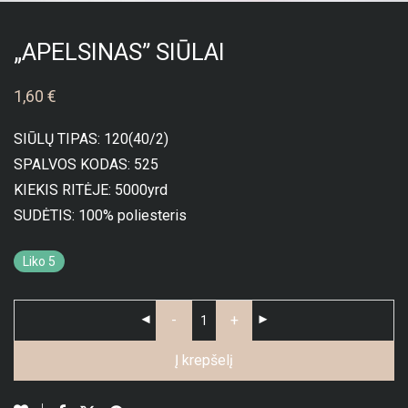
„APELSINAS” SIŪLAI
1,60
€
SIŪLŲ TIPAS: 120(40/2)
SPALVOS KODAS: 525
KIEKIS RITĖJE: 5000yrd
SUDĖTIS: 100% poliesteris
Liko 5
-
+
Į krepšelį