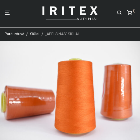
0
Parduotuvė
/
Siūlai
/
„APELSINAS” SIŪLAI