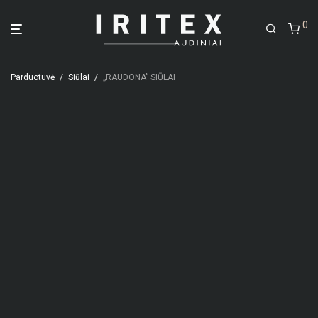
0
Parduotuvė
/
Siūlai
/
„RAUDONA” SIŪLAI