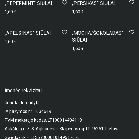
„PEPERMINT” SIŪLAI
„PERSIKAS” SIŪLAI
1,60
€
1,60
€
„APELSINAS” SIŪLAI
„MOCHA/ŠOKOLADAS”
SIŪLAI
1,60
€
1,60
€
Įmonės rekvizitai:
Juneta Jurgaitytė
IV pažymos nr. 1034649
PVM mokėtojo kodas: LT100014404119
Aukštųjų g. 3-3, Agluonėnai, Klaipėdos raj. LT 96251, Lietuva
Swedbank — LT357300010149617076