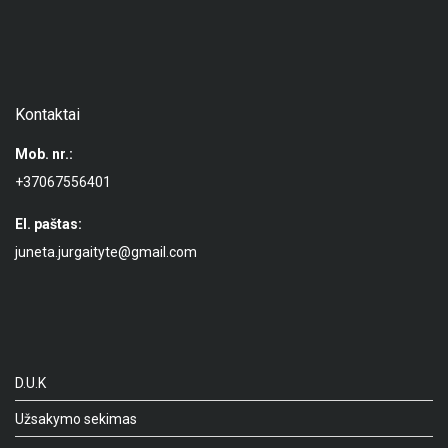
Kontaktai
Mob. nr.:
+37067556401
El. paštas:
juneta.jurgaityte@gmail.com
D.U.K
Užsakymo sekimas