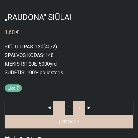
„RAUDONA” SIŪLAI
1,60
€
SIŪLŲ TIPAS: 120(40/2)
SPALVOS KODAS: 148
KIEKIS RITĖJE: 5000yrd
SUDĖTIS: 100% poliesteris
Liko 7
-
+
Į krepšelį