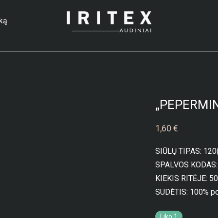
ską
„PEPERMIN
1,60
€
SIŪLŲ TIPAS: 120
SPALVOS KODAS:
KIEKIS RITĖJE: 5
SUDĖTIS: 100% po
Liko 1