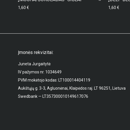
1,60
€
1,60
€
Įmonės rekvizitai:
Juneta Jurgaitytė
IV pažymos nr. 1034649
PVM mokėtojo kodas: LT100014404119
Aukštųjų g. 3-3, Agluonėnai, Klaipėdos raj. LT 96251, Lietuva
Swedbank — LT357300010149617076