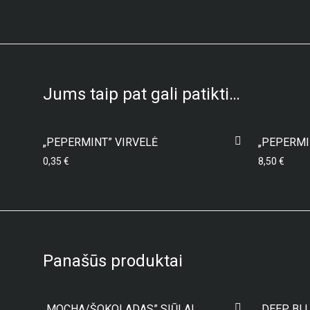
Jums taip pat gali patikti…
„PEPERMINT” VIRVELĖ
„PEPERMI
0,35
€
8,50
€
Panašūs produktai
„MOCHA/ŠOKOLADAS” SIŪLAI
„DEEP BLU