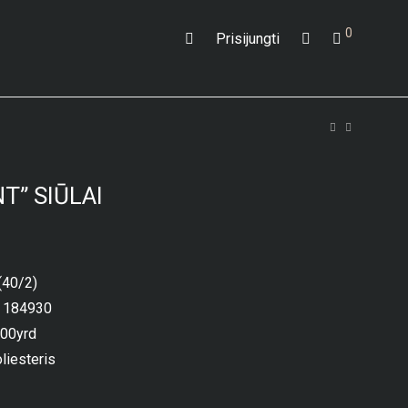
0
Prisijungti
T” SIŪLAI
(40/2)
 184930
000yrd
liesteris