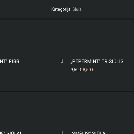
Kategorija:
Siūlai
NT” RIBB
„PEPERMINT” TRISIŪLIS
Original price was: 9,50 €.
Current price is: 8,50 
9,50
€
8,50
€
E” SIŪLAI
„SMĖLIS” SIŪLAI