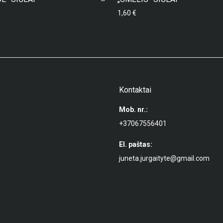
1,60
€
Kontaktai
Mob. nr.:
+37067556401
El. paštas:
juneta.jurgaityte@gmail.com