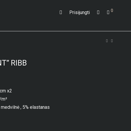
0
Prisijungti
T” RIBB
0cm x2
g/m²
 medvilnė , 5% elastanas