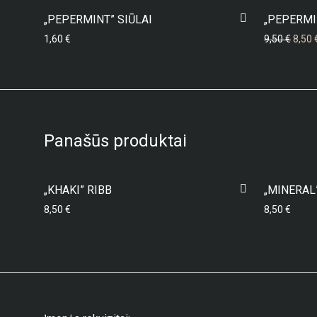
„PEPERMINT” SIŪLAI
„PEPERMI
Origi
1,60
€
9,50
€
8,50
Panašūs produktai
„KHAKI” RIBB
„MINERAL
8,50
€
8,50
€