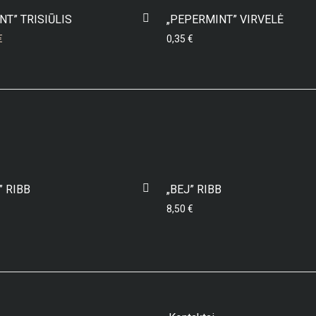
-
11
%
NT” TRISIŪLIS
„PEPERMINT” VIRVELĖ
nal price was: 9,50 €.
Current price is: 8,50 €.
€
0,35
€
” RIBB
„BEJ” RIBB
8,50
€