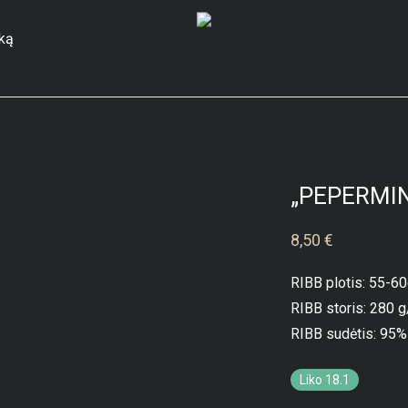
ską
„PEPERMIN
8,50
€
RIBB plotis: 55-6
RIBB storis: 280 
RIBB sudėtis: 95%
Liko 18.1