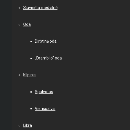
Siuvinėta medvilnė
Oda
Dirbtinė oda
„Dramblio” oda
Kilpinis
Spalvotas
Vienspalvis
Likra