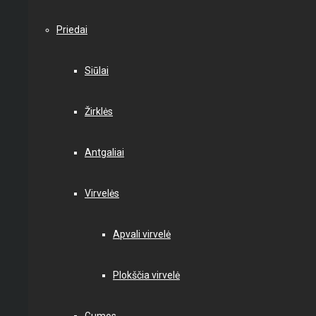
Priedai
Siūlai
Žirklės
Antgaliai
Virvelės
Apvali virvelė
Plokščia virvelė