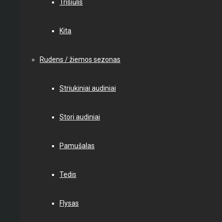
Trisiūlis
Kita
Rudens / žiemos sezonas
Striukiniai audiniai
Stori audiniai
Pamušalas
Tedis
Flysas