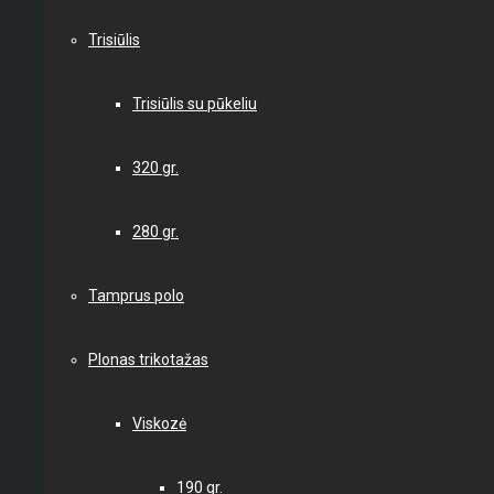
Trisiūlis
Trisiūlis su pūkeliu
320 gr.
280 gr.
Tamprus polo
Plonas trikotažas
Viskozė
190 gr.