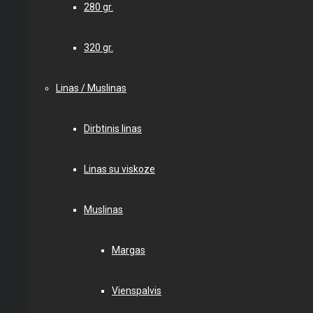
280 gr.
320 gr.
Linas / Muslinas
Dirbtinis linas
Linas su viskoze
Muslinas
Margas
Vienspalvis