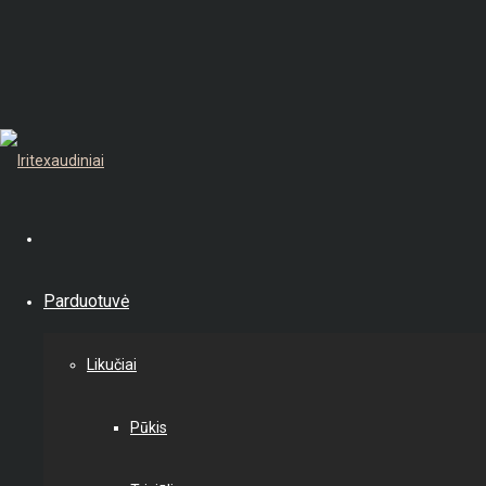
Parduotuvė
Likučiai
Pūkis