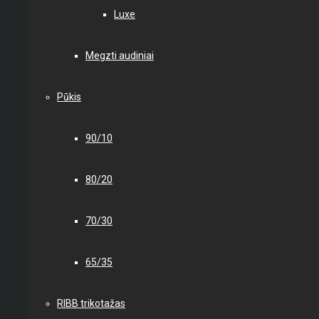
Luxe
Megzti audiniai
Pūkis
90/10
80/20
70/30
65/35
RIBB trikotažas