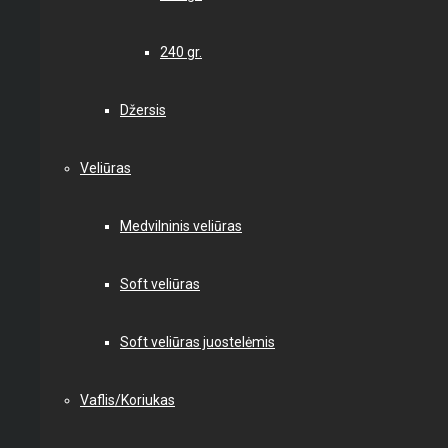
240 gr.
Džersis
Veliūras
Medvilninis veliūras
Soft veliūras
Soft veliūras juostelėmis
Vaflis/Koriukas