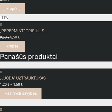
Į krepšelį
-
11
%
„PEPERMINT” TRISIŪLIS
Original
Current
9,50
€
8,50
€
price
price
Į krepšelį
was:
is:
Panašūs produktai
9,50 €.
8,50 €.
„JUODA” UŽTRAUKTUKAS
Price
1,20
€
–
1,50
€
range:
This
Pasirinkti savybes
1,20 €
product
through
has