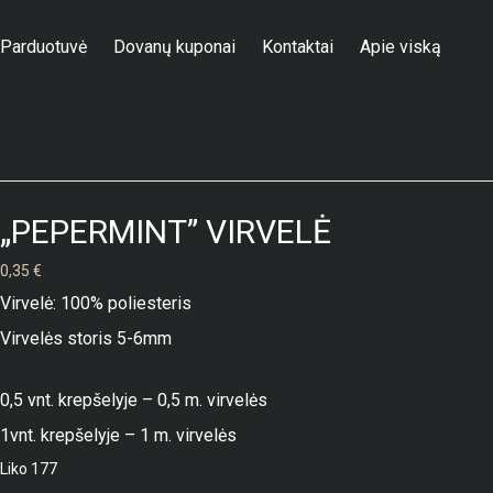
Parduotuvė
Dovanų kuponai
Kontaktai
Apie viską
Parduotuvė
/
Priedai
/
Virvelės
/
Apvali virvelė
/
„PEPERMINT” VIRVELĖ
„PEPERMINT” VIRVELĖ
0,35
€
Virvelė: 100% poliesteris
Virvelės storis 5-6mm
0,5 vnt. krepšelyje – 0,5 m. virvelės
1vnt. krepšelyje – 1 m. virvelės
Liko 177