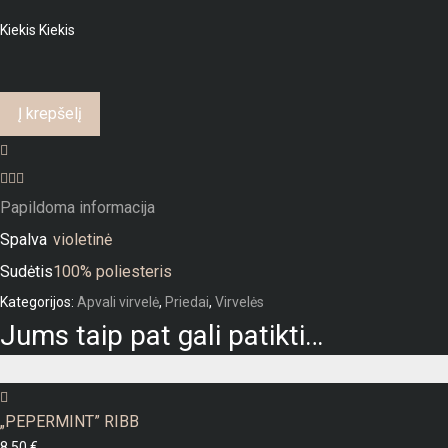
Kiekis
Kiekis
Į krepšelį
Papildoma informacija
Spalva
violetinė
Sudėtis
100% poliesteris
Kategorijos:
Apvali virvelė
,
Priedai
,
Virvelės
Jums taip pat gali patikti…
„PEPERMINT” RIBB
8,50
€