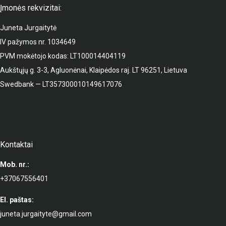
Įmonės rekvizitai:
Juneta Jurgaitytė
IV pažymos nr. 1034649
PVM mokėtojo kodas: LT100014404119
Aukštųjų g. 3-3, Agluonėnai, Klaipėdos raj. LT 96251, Lietuva
Swedbank — LT357300010149617076
Kontaktai
Mob. nr.:
+37067556401
El. paštas:
juneta.jurgaityte@gmail.com