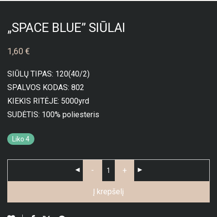
„SPACE BLUE” SIŪLAI
1,60
€
SIŪLŲ TIPAS: 120(40/2)
SPALVOS KODAS: 802
KIEKIS RITĖJE: 5000yrd
SUDĖTIS: 100% poliesteris
Liko 4
-
+
Į krepšelį