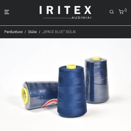
0
Parduotuvė
/
Siūlai
/
„SPACE BLUE” SIŪLAI