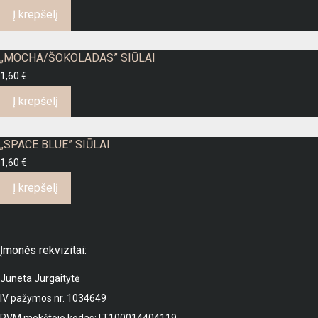
Į krepšelį
„MOCHA/ŠOKOLADAS” SIŪLAI
1,60
€
Į krepšelį
„SPACE BLUE” SIŪLAI
1,60
€
Į krepšelį
Įmonės rekvizitai:
Juneta Jurgaitytė
IV pažymos nr. 1034649