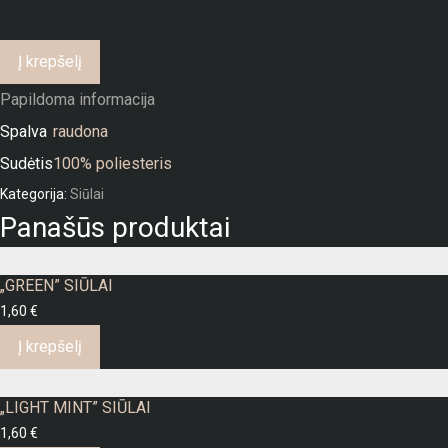
Į krepšelį
Papildoma informacija
Spalva
raudona
Sudėtis
100% poliesteris
Kategorija:
Siūlai
Panašūs produktai
„GREEN” SIŪLAI
1,60
€
Į krepšelį
„LIGHT MINT” SIŪLAI
1,60
€