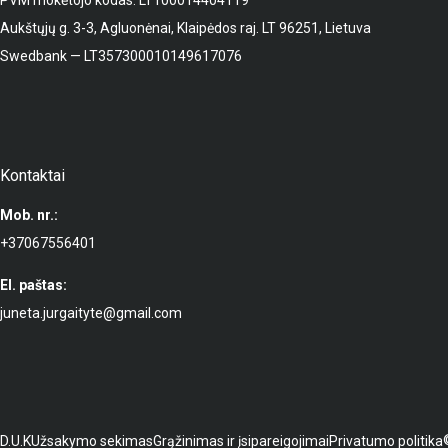
PVM mokėtojo kodas: LT100014404119
Aukštųjų g. 3-3, Agluonėnai, Klaipėdos raj. LT 96251, Lietuva
Swedbank — LT357300010149617076
Kontaktai
Mob. nr.:
+37067556401
El. paštas:
juneta.jurgaityte@gmail.com
D.U.K
Užsakymo sekimas
Grąžinimas ir įsipareigojimai
Privatumo politika