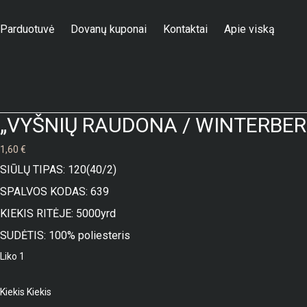
Parduotuvė
Dovanų kuponai
Kontaktai
Apie viską
Parduotuvė
/
Siūlai
/
„VYŠNIŲ RAUDONA / WINTERBERRY” SIŪLAI
„VYŠNIŲ RAUDONA / WINTERBERR
1,60
€
SIŪLŲ TIPAS: 120(40/2)
SPALVOS KODAS: 639
KIEKIS RITĖJE: 5000yrd
SUDĖTIS: 100% poliesteris
Liko 1
Kiekis
Kiekis