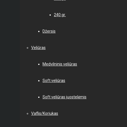
240 gr.
Džersis
Veliūras
Medvilninis veliūras
Soft veliūras
Soft veliūras juostelėmis
Vaflis/Koriukas