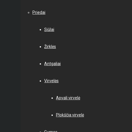
Priedai
Siūlai
Žirklės
Antgaliai
Virvelės
Apvali virvelė
Plokščia virvelė