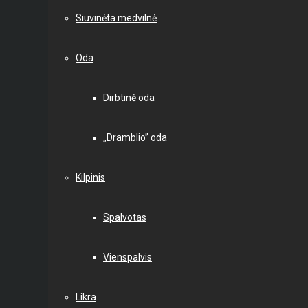
Siuvinėta medvilnė
Oda
Dirbtinė oda
„Dramblio” oda
Kilpinis
Spalvotas
Vienspalvis
Likra