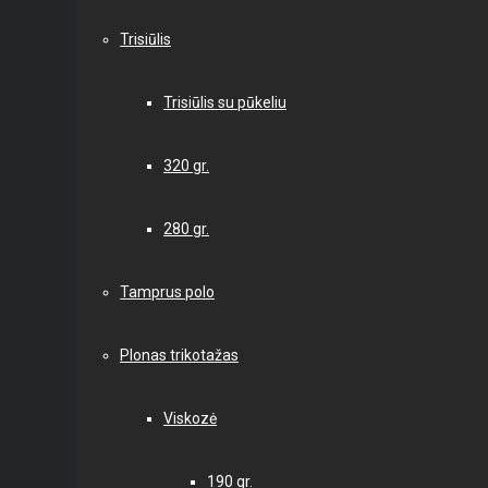
Trisiūlis
Trisiūlis su pūkeliu
320 gr.
280 gr.
Tamprus polo
Plonas trikotažas
Viskozė
190 gr.