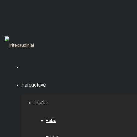
Parduotuvė
Likučiai
Pūkis