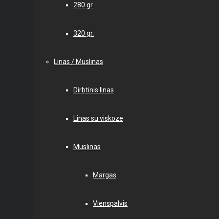
280 gr.
320 gr.
Linas / Muslinas
Dirbtinis linas
Linas su viskoze
Muslinas
Margas
Vienspalvis