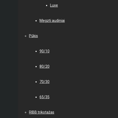
Luxe
Megzti audiniai
Pūkis
90/10
80/20
70/30
65/35
RIBB trikotažas