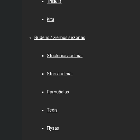
Trisiūlis
Kita
Rudens / žiemos sezonas
Striukiniai audiniai
Stori audiniai
Pamušalas
Tedis
Flysas