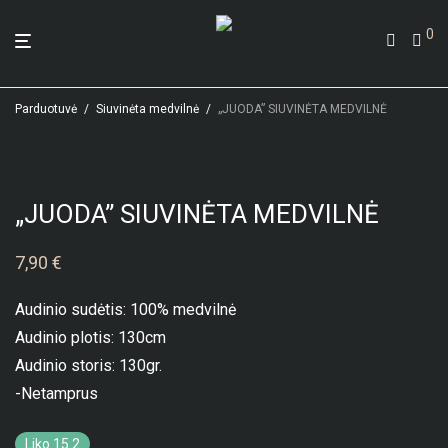
0
Parduotuvė
/
Siuvinėta medvilnė
/
„JUODA” SIUVINĖTA MEDVILNĖ
„JUODA” SIUVINĖTA MEDVILNĖ
7,90
€
Audinio sudėtis: 100% medvilnė
Audinio plotis: 130cm
Audinio storis: 130gr.
-Netamprus
Liko 15.2