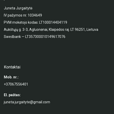
Juneta Jurgaitytė
IV pažymos nr. 1034649
PVM mokėtojo kodas: LT100014404119
Aukštųjų g. 3-3, Agluonėnai, Klaipėdos raj. LT 96251, Lietuva
Swedbank — LT357300010149617076
Kontaktai
Mob. nr.:
+37067556401
El. paštas:
juneta.jurgaityte@gmail.com