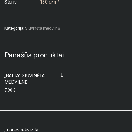
Storis
130 g/m²
Kategorija:
Siuvinėta medvilnė
Panašūs produktai
„BALTA” SIUVINĖTA
MEDVILNĖ
7,90
€
Įmonės rekvizitai: