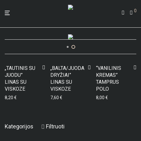
0
„TAUTINIS SU
„BALTA/JUODA
“VANILINIS
JUODU”
DRYŽIAI”
KREMAS”
LINAS SU
LINAS SU
TAMPRUS
VISKOZE
VISKOZE
POLO
8,20
€
7,60
€
8,00
€
Kategorijos
Filtruoti