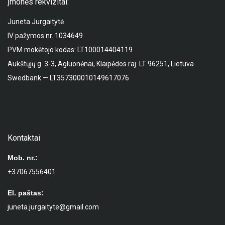
Įmonės rekvizitai:
Juneta Jurgaitytė
IV pažymos nr. 1034649
PVM mokėtojo kodas: LT100014404119
Aukštųjų g. 3-3, Agluonėnai, Klaipėdos raj. LT 96251, Lietuva
Swedbank — LT357300010149617076
Kontaktai
Mob. nr.:
+37067556401
El. paštas:
juneta.jurgaityte@gmail.com