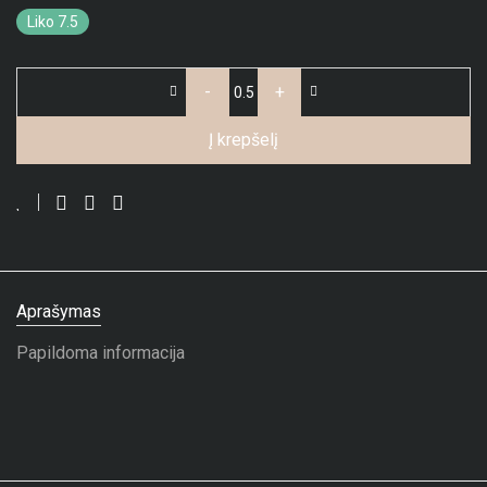
Liko 7.5
-
+
Į krepšelį
Aprašymas
Papildoma informacija