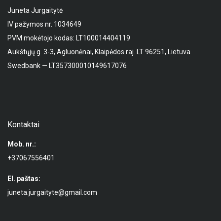
Juneta Jurgaitytė
IV pažymos nr. 1034649
PVM mokėtojo kodas: LT100014404119
Aukštųjų g. 3-3, Agluonėnai, Klaipėdos raj. LT 96251, Lietuva
Swedbank — LT357300010149617076
Kontaktai
Mob. nr.:
+37067556401
El. paštas:
juneta.jurgaityte@gmail.com