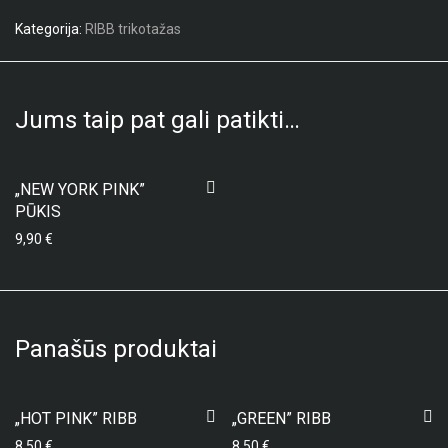
Kategorija:
RIBB trikotažas
Jums taip pat gali patikti…
„NEW YORK PINK”
PŪKIS
9,90
€
Panašūs produktai
„HOT PINK” RIBB
„GREEN” RIBB
8,50
€
8,50
€