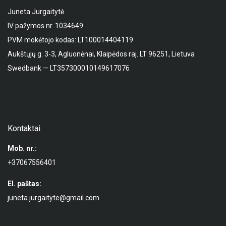
Juneta Jurgaitytė
IV pažymos nr. 1034649
PVM mokėtojo kodas: LT100014404119
Aukštųjų g. 3-3, Agluonėnai, Klaipėdos raj. LT 96251, Lietuva
Swedbank — LT357300010149617076
Kontaktai
Mob. nr.:
+37067556401
El. paštas:
juneta.jurgaityte@gmail.com