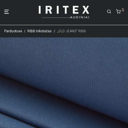
0
Parduotuvė
/
RIBB trikotažas
/
„OLD JEANS” RIBB