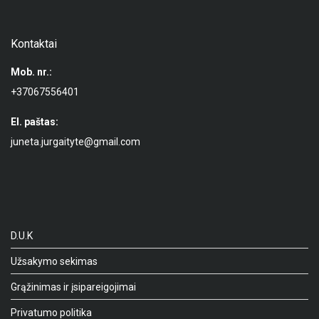
Kontaktai
Mob. nr.:
+37067556401
El. paštas:
juneta.jurgaityte@gmail.com
D.U.K
Užsakymo sekimas
Grąžinimas ir įsipareigojimai
Privatumo politika