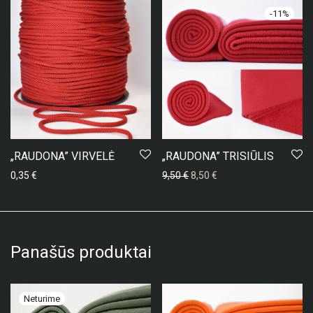
-
11
%
„RAUDONA” VIRVELĖ
„RAUDONA” TRISIŪLIS
Original price was: 9,50 €.
Current price is: 8,50 €
0,35
€
9,50
€
8,50
€
Panašūs produktai