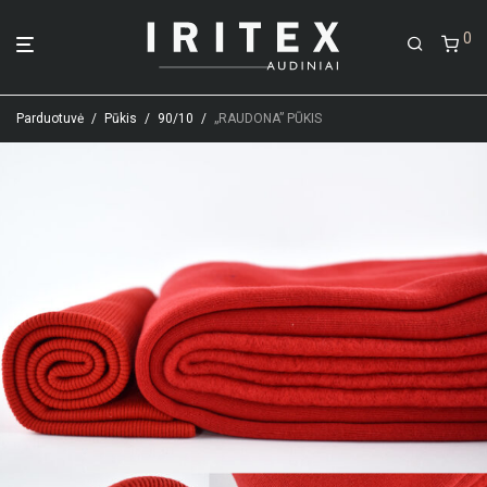
0
Parduotuvė
/
Pūkis
/
90/10
/
„RAUDONA” PŪKIS