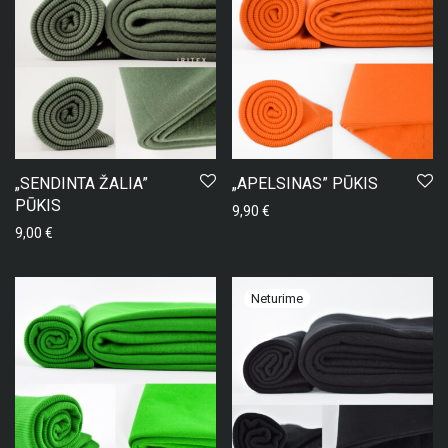
„SENDINTA ŽALIA”
„APELSINAS” PŪKIS
PŪKIS
9,90
€
9,00
€