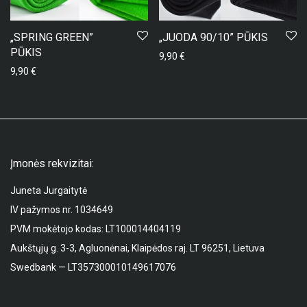
„SPRING GREEN”
„JUODA 90/10” PŪKIS
PŪKIS
9,90
€
9,90
€
Įmonės rekvizitai:
Juneta Jurgaitytė
IV pažymos nr. 1034649
PVM mokėtojo kodas: LT100014404119
Aukštųjų g. 3-3, Agluonėnai, Klaipėdos raj. LT 96251, Lietuva
Swedbank — LT357300010149617076