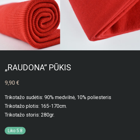
„RAUDONA” PŪKIS
9,90
€
Trikotažo sudėtis: 90% medvilnė, 10% poliesteris
Trikotažo plotis: 165-170cm.
Trikotažo storis: 280gr.
Liko 5.8