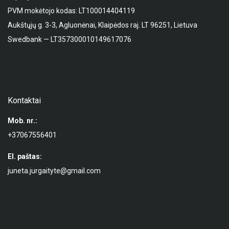
PVM mokėtojo kodas: LT100014404119
Aukštųjų g. 3-3, Agluonėnai, Klaipėdos raj. LT 96251, Lietuva
Swedbank — LT357300010149617076
Kontaktai
Mob. nr.:
+37067556401
El. paštas:
juneta.jurgaityte@gmail.com