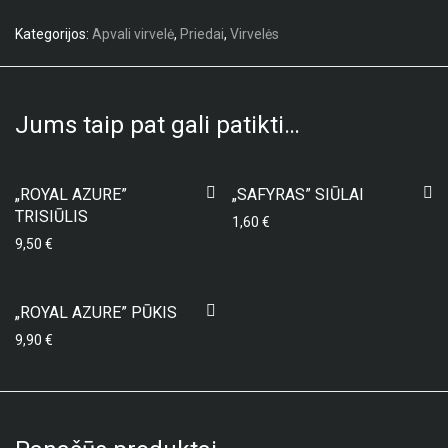
Kategorijos:
Apvali virvelė
,
Priedai
,
Virvelės
Jums taip pat gali patikti…
„ROYAL AZURE”
„SAFYRAS” SIŪLAI
TRISIŪLIS
1,60
€
9,50
€
„ROYAL AZURE” PŪKIS
9,90
€