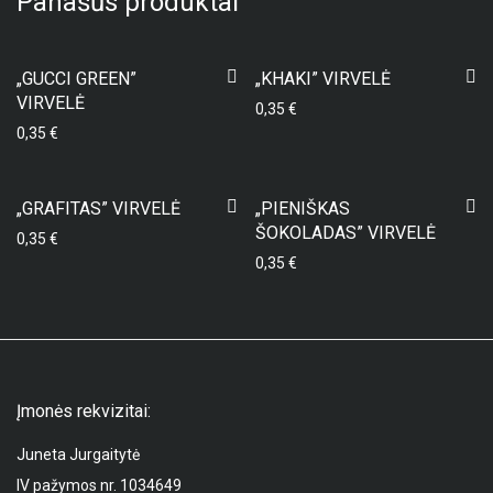
Panašūs produktai
„GUCCI GREEN”
„KHAKI” VIRVELĖ
VIRVELĖ
0,35
€
0,35
€
„GRAFITAS” VIRVELĖ
„PIENIŠKAS
ŠOKOLADAS” VIRVELĖ
0,35
€
0,35
€
Įmonės rekvizitai:
Juneta Jurgaitytė
IV pažymos nr. 1034649