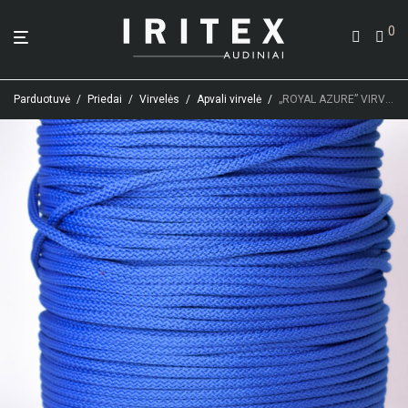
0
Parduotuvė
/
Priedai
/
Virvelės
/
Apvali virvelė
/
„ROYAL AZURE” VIRVELĖ