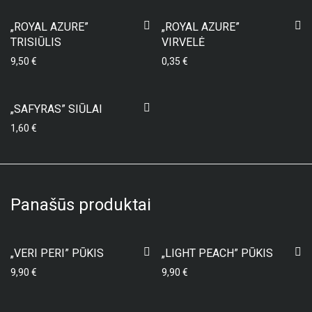
„ROYAL AZURE”
„ROYAL AZURE”
TRISIŪLIS
VIRVELĖ
9,50
€
0,35
€
„SAFYRAS” SIŪLAI
1,60
€
Panašūs produktai
„VERI PERI” PŪKIS
„LIGHT PEACH” PŪKIS
9,90
€
9,90
€