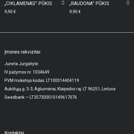
„CIKLAMENAS” PŪKIS
„RAUDONA” PŪKIS
9,90
€
9,90
€
Įmonės rekvizitai:
Juneta Jurgaitytė
IV pažymos nr. 1034649
PVM mokėtojo kodas: LT100014404119
Aukštųjų g. 3-3, Agluonėnai, Klaipėdos raj. LT 96251, Lietuva
Swedbank — LT357300010149617076
Kontaktai