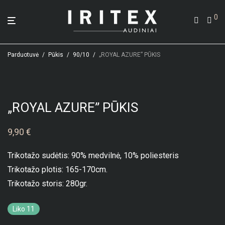
0
Parduotuvė
/
Pūkis
/
90/10
/
„ROYAL AZURE” PŪKIS
„ROYAL AZURE” PŪKIS
9,90
€
Trikotažo sudėtis: 90% medvilnė, 10% poliesteris
Trikotažo plotis: 165-170cm.
Trikotažo storis: 280gr.
Liko 11