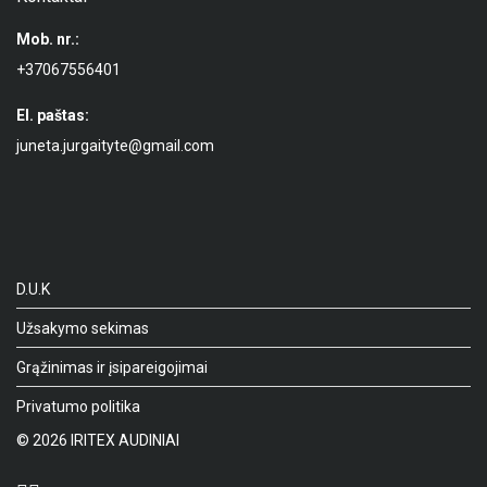
Mob. nr.:
+37067556401
El. paštas:
juneta.jurgaityte@gmail.com
D.U.K
Užsakymo sekimas
Grąžinimas ir įsipareigojimai
Privatumo politika
©
2026
IRITEX AUDINIAI