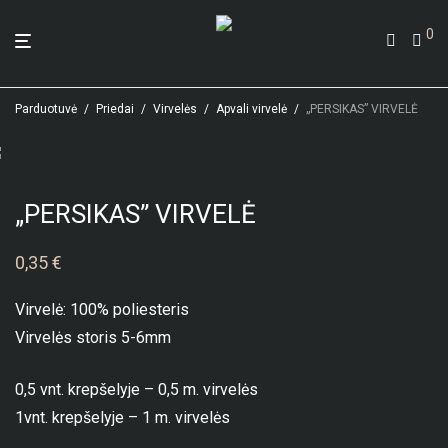
0
Parduotuvė
/
Priedai
/
Virvelės
/
Apvali virvelė
/
„PERSIKAS” VIRVELĖ
„PERSIKAS” VIRVELĖ
0,35
€
Virvelė: 100% poliesteris
Virvelės storis 5-6mm
0,5 vnt. krepšelyje – 0,5 m. virvelės
1vnt. krepšelyje – 1 m. virvelės