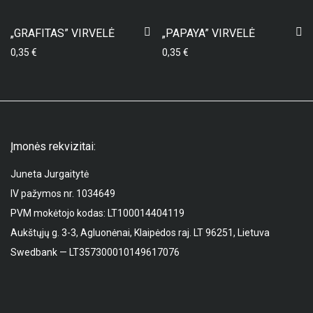
„GRAFITAS” VIRVELĖ
„PAPAYA” VIRVELĖ
0,35
€
0,35
€
Įmonės rekvizitai:
Juneta Jurgaitytė
IV pažymos nr. 1034649
PVM mokėtojo kodas: LT100014404119
Aukštųjų g. 3-3, Agluonėnai, Klaipėdos raj. LT 96251, Lietuva
Swedbank — LT357300010149617076