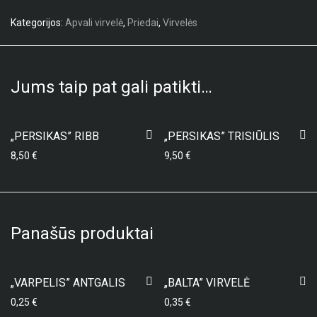
Kategorijos:
Apvali virvelė
,
Priedai
,
Virvelės
Jums taip pat gali patikti…
„PERSIKAS” RIBB
„PERSIKAS” TRISIŪLIS
8,50
€
9,50
€
Panašūs produktai
„VARPELIS” ANTGALIS
„BALTA” VIRVELĖ
0,25
€
0,35
€