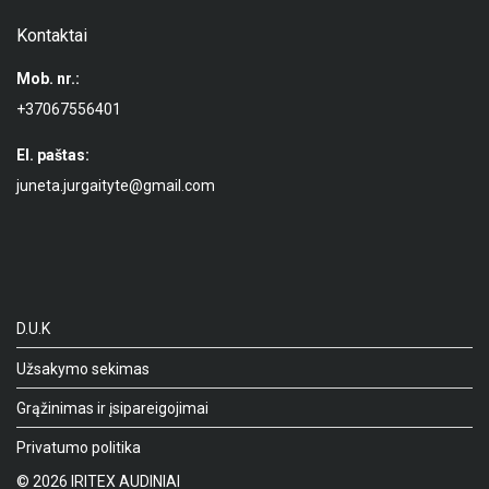
Kontaktai
Mob. nr.:
+37067556401
El. paštas:
juneta.jurgaityte@gmail.com
D.U.K
Užsakymo sekimas
Grąžinimas ir įsipareigojimai
Privatumo politika
©
2026
IRITEX AUDINIAI