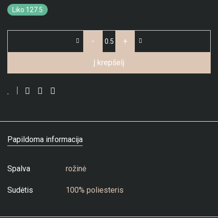
Liko 127.5
-
+
Į krepšelį
Papildoma informacija
Spalva
rožinė
Sudėtis
100% poliesteris