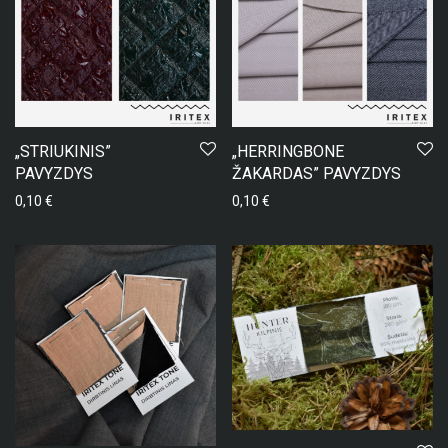
„STRIUKINIS”
„HERRINGBONE
PAVYZDYS
ŽAKARDAS” PAVYZDYS
0,10
€
0,10
€