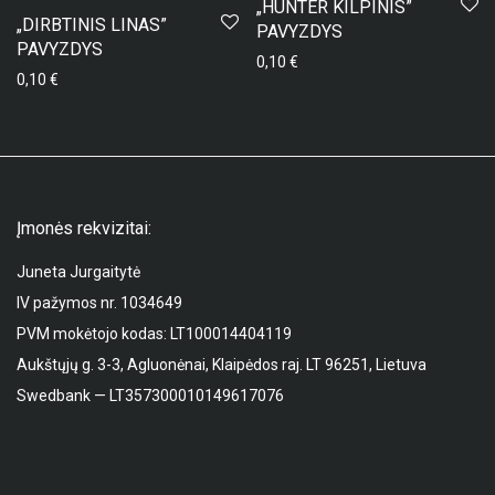
„HUNTER KILPINIS”
„DIRBTINIS LINAS”
PAVYZDYS
PAVYZDYS
0,10
€
0,10
€
Įmonės rekvizitai:
Juneta Jurgaitytė
IV pažymos nr. 1034649
PVM mokėtojo kodas: LT100014404119
Aukštųjų g. 3-3, Agluonėnai, Klaipėdos raj. LT 96251, Lietuva
Swedbank — LT357300010149617076