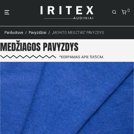
0
Parduotuvė
/
Pavyzdžiai
/
„MOHITO MEGZTAS” PAVYZDYS