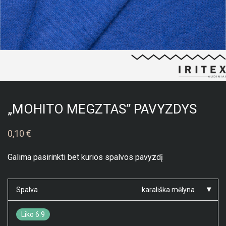
„MOHITO MEGZTAS” PAVYZDYS
0,10
€
Galima pasirinkti bet kurios spalvos pavyzdį
Spalva
karališka mėlyna
Liko 6.9