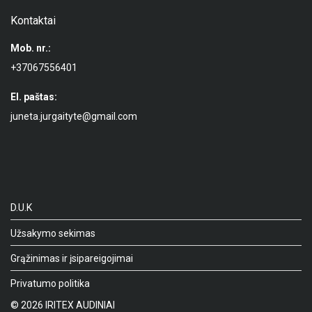
Kontaktai
Mob. nr.:
+37067556401
El. paštas:
juneta.jurgaityte@gmail.com
D.U.K
Užsakymo sekimas
Grąžinimas ir įsipareigojimai
Privatumo politika
©
2026
IRITEX AUDINIAI