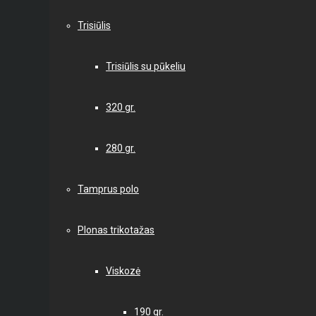
Trisiūlis
Trisiūlis su pūkeliu
320 gr.
280 gr.
Tamprus polo
Plonas trikotažas
Viskozė
190 gr.