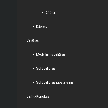
240 gr.
Džersis
Veliūras
Medvilninis veliūras
Soft veliūras
Soft veliūras juostelėmis
Vaflis/Koriukas