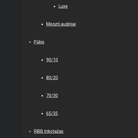
Luxe
Megzti audiniai
Pūkis
90/10
80/20
70/30
65/35
RIBB trikotažas