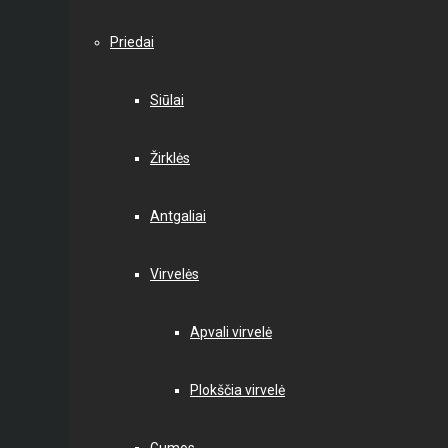
Priedai
Siūlai
Žirklės
Antgaliai
Virvelės
Apvali virvelė
Plokščia virvelė