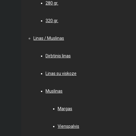
280 gr.
320 gr.
Linas / Muslinas
Dirbtinis linas
Linas su viskoze
Muslinas
Margas
Vienspalvis