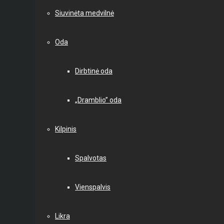
Siuvinėta medvilnė
Oda
Dirbtinė oda
„Dramblio” oda
Kilpinis
Spalvotas
Vienspalvis
Likra