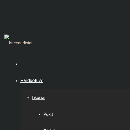
Parduotuvė
Likučiai
Pūkis