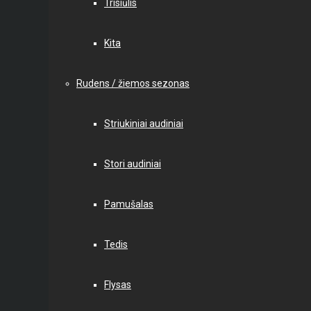
Trisiūlis
Kita
Rudens / žiemos sezonas
Striukiniai audiniai
Stori audiniai
Pamušalas
Tedis
Flysas