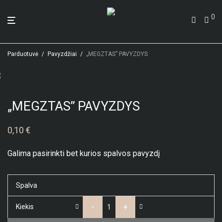
0
Parduotuvė
/
Pavyzdžiai
/
„MEGZTAS” PAVYZDYS
„MEGZTAS” PAVYZDYS
0,10
€
Galima pasirinkti bet kurios spalvos pavyzdį
Spalva
-
+
Kiekis