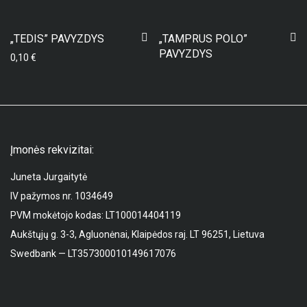
„TEDIS” PAVYZDYS
„TAMPRUS POLO”
PAVYZDYS
0,10
€
Įmonės rekvizitai:
Juneta Jurgaitytė
IV pažymos nr. 1034649
PVM mokėtojo kodas: LT100014404119
Aukštųjų g. 3-3, Agluonėnai, Klaipėdos raj. LT 96251, Lietuva
Swedbank — LT357300010149617076