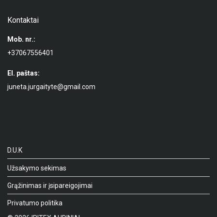
Kontaktai
Mob. nr.:
+37067556401
El. paštas:
juneta.jurgaityte@gmail.com
D.U.K
Užsakymo sekimas
Grąžinimas ir įsipareigojimai
Privatumo politika