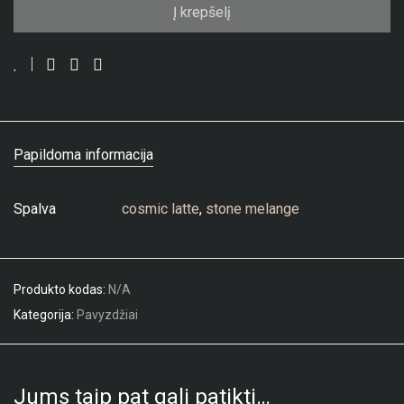
Į krepšelį
Papildoma informacija
Spalva
cosmic latte
,
stone melange
Produkto kodas:
N/A
Kategorija:
Pavyzdžiai
Jums taip pat gali patikti…