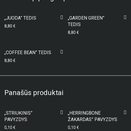
„JUODA” TEDIS
„GARDEN GREEN”
TEDIS
8,80
€
8,80
€
„COFFEE BEAN” TEDIS
8,80
€
Panašūs produktai
„STRIUKINIS”
„HERRINGBONE
PAVYZDYS
ŽAKARDAS” PAVYZDYS
0,10
€
0,10
€