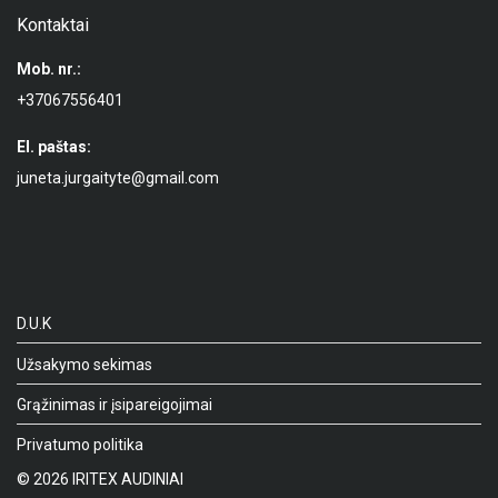
Kontaktai
Mob. nr.:
+37067556401
El. paštas:
juneta.jurgaityte@gmail.com
D.U.K
Užsakymo sekimas
Grąžinimas ir įsipareigojimai
Privatumo politika
©
2026
IRITEX AUDINIAI