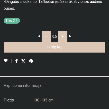
-Dvigubo sluoksnio. Taškučiai jaučiasi tik iš vienos audinio
pusės.
Liko 2.5
-
+
Į krepšelį
Papildoma informacija
Plotis
130-135 cm.