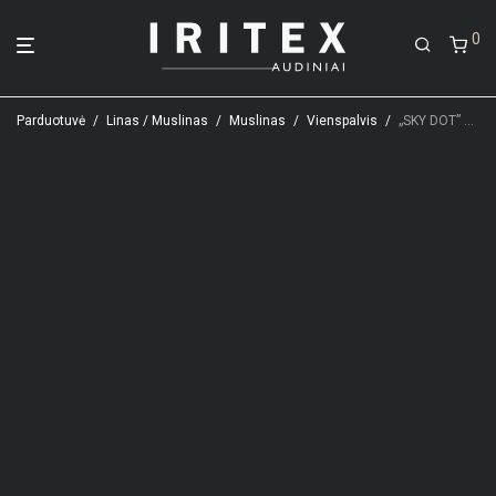
0
Parduotuvė
/
Linas / Muslinas
/
Muslinas
/
Vienspalvis
/
„SKY DOT” MUSLINAS SU TAŠKUČIAIS