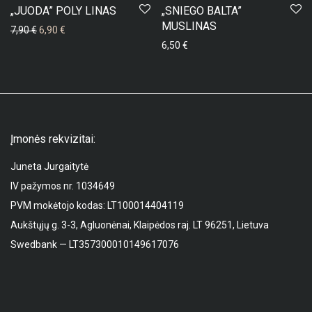
-
13
%
„JUODA” POLY LINAS
„SNIEGO BALTA”
MUSLINAS
Original price was: 7,90 €.
Current price is: 6,90 €.
7,90
€
6,90
€
6,50
€
Įmonės rekvizitai:
Juneta Jurgaitytė
IV pažymos nr. 1034649
PVM mokėtojo kodas: LT100014404119
Aukštųjų g. 3-3, Agluonėnai, Klaipėdos raj. LT 96251, Lietuva
Swedbank — LT357300010149617076