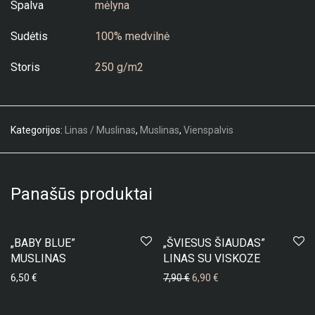
Spalva
mėlyna
Sudėtis
100% medvilnė
Storis
250 g/m2
Kategorijos:
Linas / Muslinas
,
Muslinas
,
Vienspalvis
Panašūs produktai
-
13
%
„BABY BLUE”
„ŠVIESUS ŠIAUDAS”
MUSLINAS
LINAS SU VISKOZE
Original price was: 7,90 €.
Current price is: 6,90 €
6,50
€
7,90
€
6,90
€