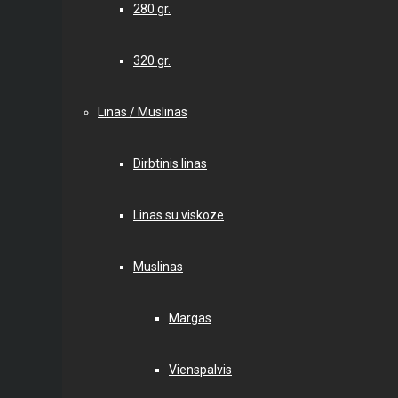
280 gr.
320 gr.
Linas / Muslinas
Dirbtinis linas
Linas su viskoze
Muslinas
Margas
Vienspalvis