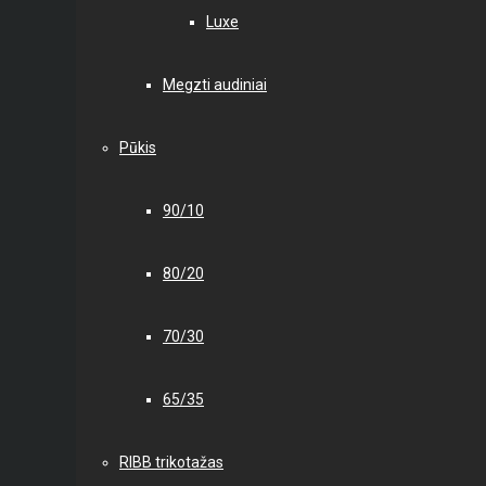
Luxe
Megzti audiniai
Pūkis
90/10
80/20
70/30
65/35
RIBB trikotažas