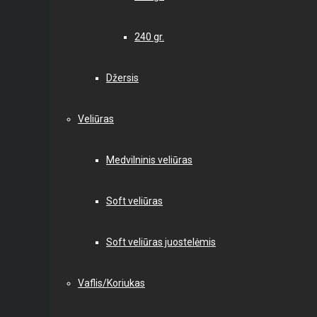
240 gr.
Džersis
Veliūras
Medvilninis veliūras
Soft veliūras
Soft veliūras juostelėmis
Vaflis/Koriukas