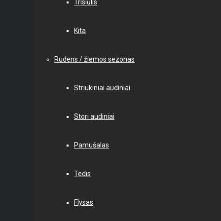
Trisiūlis
Kita
Rudens / žiemos sezonas
Striukiniai audiniai
Stori audiniai
Pamušalas
Tedis
Flysas