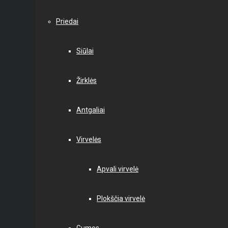
Priedai
Siūlai
Žirklės
Antgaliai
Virvelės
Apvali virvelė
Plokščia virvelė