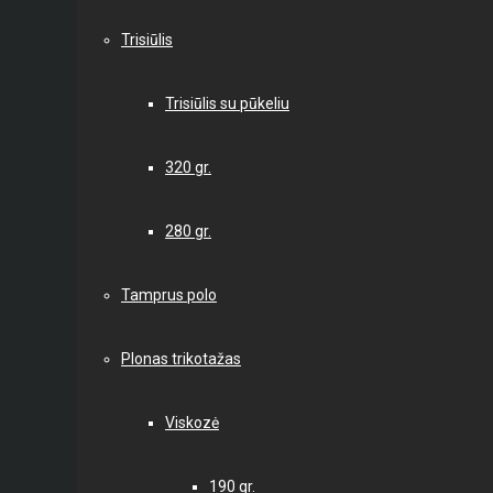
Trisiūlis
Trisiūlis su pūkeliu
320 gr.
280 gr.
Tamprus polo
Plonas trikotažas
Viskozė
190 gr.