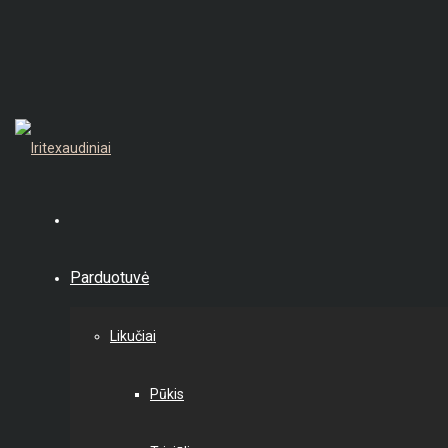
Parduotuvė
Likučiai
Pūkis