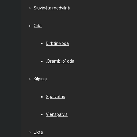
Siuvinėta medvilnė
Oda
Dirbtinė oda
„Dramblio” oda
Kilpinis
Spalvotas
Vienspalvis
Likra