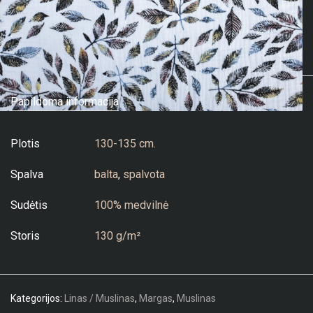
Papildoma informacija
Plotis
130-135 cm.
Spalva
balta
,
spalvota
Sudėtis
100% medvilnė
Storis
130 g/m²
Kategorijos:
Linas / Muslinas
,
Margas
,
Muslinas