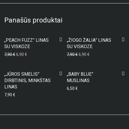
Panašūs produktai
-
13
%
-
13
%
„PEACH FUZZ” LINAS
„ŽIOGO ŽALIA” LINAS
SU VISKOZE
SU VISKOZE
Original price was: 7,90 €.
Current price is: 6,90 €.
Original price was: 7,90 €.
Current price is: 6,90 €
7,90
€
6,90
€
7,90
€
6,90
€
„JŪROS SMĖLIS”
„BABY BLUE”
DIRBTINIS, MINKŠTAS
MUSLINAS
LINAS
6,50
€
7,90
€