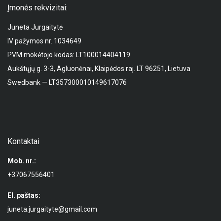
Įmonės rekvizitai:
Juneta Jurgaitytė
IV pažymos nr. 1034649
PVM mokėtojo kodas: LT100014404119
Aukštųjų g. 3-3, Agluonėnai, Klaipėdos raj. LT 96251, Lietuva
Swedbank — LT357300010149617076
Kontaktai
Mob. nr.:
+37067556401
El. paštas:
juneta.jurgaityte@gmail.com