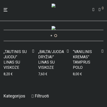
0
„TAUTINIS SU
„BALTA/JUODA
“VANILINIS
JUODU”
DRYŽIAI”
KREMAS”
LINAS SU
LINAS SU
TAMPRUS
VISKOZE
VISKOZE
POLO
8,20
€
7,60
€
8,00
€
Kategorijos
Filtruoti