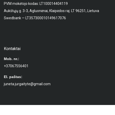
PVM mokėtojo kodas: LT100014404119
Aukštųjų g. 3-3, Agluonėnai, Klaipėdos raj. LT 96251, Lietuva
Swedbank — LT357300010149617076
Kontaktai
Mob. nr.:
+37067556401
El. paštas:
juneta.jurgaityte@gmail.com