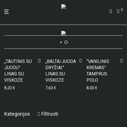
0
„TAUTINIS SU
„BALTA/JUODA
“VANILINIS
JUODU”
DRYŽIAI”
KREMAS”
LINAS SU
LINAS SU
TAMPRUS
VISKOZE
VISKOZE
POLO
8,20
€
7,60
€
8,00
€
Kategorijos
Filtruoti