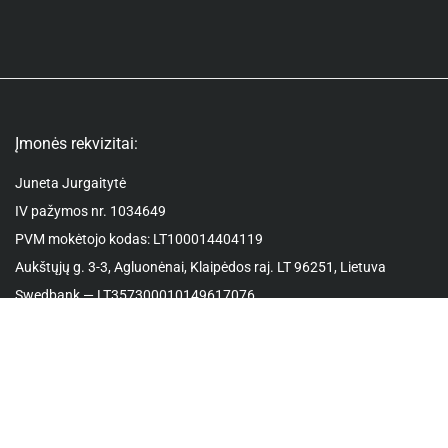
Įmonės rekvizitai:
Juneta Jurgaitytė
IV pažymos nr. 1034649
PVM mokėtojo kodas: LT100014404119
Aukštųjų g. 3-3, Agluonėnai, Klaipėdos raj. LT 96251, Lietuva
Swedbank — LT357300010149617076
Kontaktai