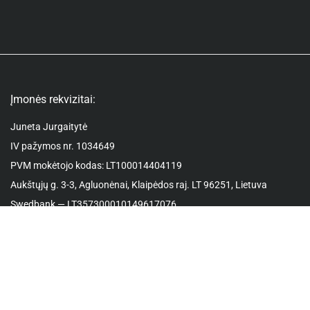
Įmonės rekvizitai:
Juneta Jurgaitytė
IV pažymos nr. 1034649
PVM mokėtojo kodas: LT100014404119
Aukštųjų g. 3-3, Agluonėnai, Klaipėdos raj. LT 96251, Lietuva
Swedbank — LT357300010149617076
Kontaktai