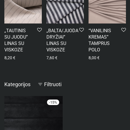
„TAUTINIS
„BALTA/JUODA
“VANILINIS
SU JUODU”
DRYŽIAI”
KREMAS”
LINAS SU
LINAS SU
TAMPRUS
VISKOZE
VISKOZE
POLO
8,20
€
7,60
€
8,00
€
Kategorijos
Filtruoti
-
15
%